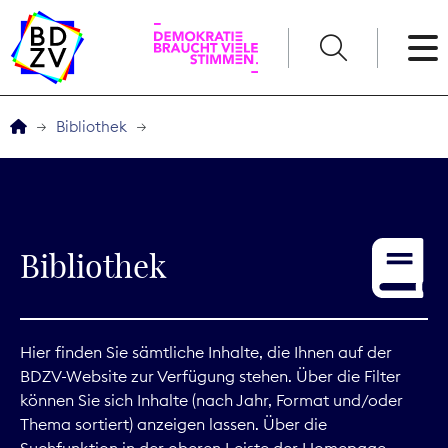
English
Bibliothek
Der BDZV
Veranstaltungen
Bibliothek
Service
THEMEN
Hier finden Sie sämtliche Inhalte, die Ihnen auf der
BDZV-Website zur Verfügung stehen. Über die Filter
Digitales
können Sie sich Inhalte (nach Jahr, Format und/oder
Thema sortiert) anzeigen lassen. Über die
Kommunikation
Suchfunktion in der oberen Leiste der Homepage