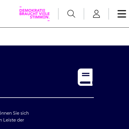
English
Kommunikation
Medienpolitik
t
Nachwuchs
Pressefreiheit
önnen Sie sich
n Leiste der
Recht