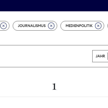
Tarifpolitik
Wächterpreis
JOURNALISMUS
MEDIENPOLITIK
JAHR
1