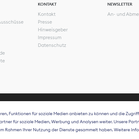
KONTAKT
NEWSLETTER
Kontakt
An- und Abme
Ausschüsse
Presse
Hinweisgeber
Impressum
Datenschutz
de
ote
en, Funktionen für soziale Medien anbieten zu können und die Zugri
rband Digitalpublisher und Zeitungsverleger (BDZV) vert
tner für soziale Medien, Werbung und Analysen weiter. Unsere Partne
isation die Interessen der Zeitungsverlage und digitalen
e im Rahmen Ihrer Nutzung der Dienste gesammelt haben. Weitere Info
 und auf EU-Ebene.