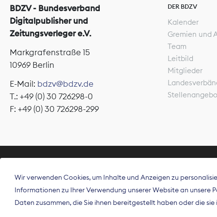
DER BDZV
BDZV - Bundesverband
Digitalpublisher und
Kalender
Zeitungsverleger e.V.
Gremien und 
Team
Markgrafenstraße 15
Leitbild
10969 Berlin
Mitglieder
Landesverbän
E-Mail:
bdzv@bdzv.de
Stellenangeb
T.: +49 (0) 30 726298-0
F: +49 (0) 30 726298-299
ÜBER UNS
Wir verwenden Cookies, um Inhalte und Anzeigen zu personalisier
Der Bundesve
Informationen zu Ihrer Verwendung unserer Website an unsere Par
Spitzenorgan
Daten zusammen, die Sie ihnen bereitgestellt haben oder die si
Deutschland