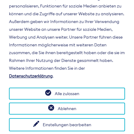
personalisieren, Funktionen für soziale Medien anbieten zu
können und die Zugriffe auf unserer Website zu analysieren.
Außerdem geben wir Informationen zu Ihrer Verwendung
unserer Website an unsere Partner für soziale Medien,
Werbung und Analysen weiter. Unsere Partner führen diese
Informationen möglicherweise mit weiteren Daten
ÜBER UNS
zusammen, die Sie ihnen bereitgestellt haben oder die sie im
Der Bundesverband Digitalpublisher und
Rahmen Ihrer Nutzung der Dienste gesammelt haben.
Zeitungsverleger (BDZV) vertritt als
Weitere Informationen finden Sie in der
Spitzenorganisation die Interessen der
Datenschutzerklärung
.
Zeitungsverlage und digitalen Publisher in
Deutschland und auf EU-Ebene.
Alle zulassen
Ablehnen
Einstellungen bearbeiten
© 2026 BDZV. All rights reserved.