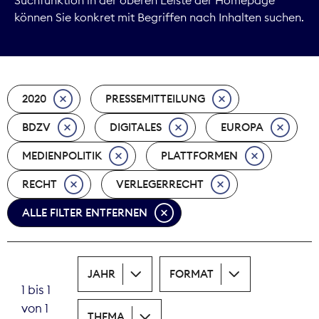
können Sie konkret mit Begriffen nach Inhalten suchen.
Marktdaten
Medienpolitik
2020
PRESSEMITTEILUNG
Nachhaltigkeit
BDZV
DIGITALES
EUROPA
Nachwuchs
MEDIENPOLITIK
PLATTFORMEN
Nova Award
RECHT
VERLEGERRECHT
Pressefreiheit
ALLE FILTER ENTFERNEN
Print
JAHR
FORMAT
Recht
1 bis 1
von 1
Tarifpolitik
THEMA