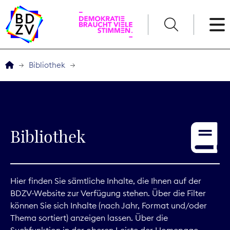
English
Bibliothek
Der BDZV
Veranstaltungen
Bibliothek
Service
THEMEN
Hier finden Sie sämtliche Inhalte, die Ihnen auf der
BDZV-Website zur Verfügung stehen. Über die Filter
Digitales
können Sie sich Inhalte (nach Jahr, Format und/oder
Thema sortiert) anzeigen lassen. Über die
Kommunikation
Suchfunktion in der oberen Leiste der Homepage