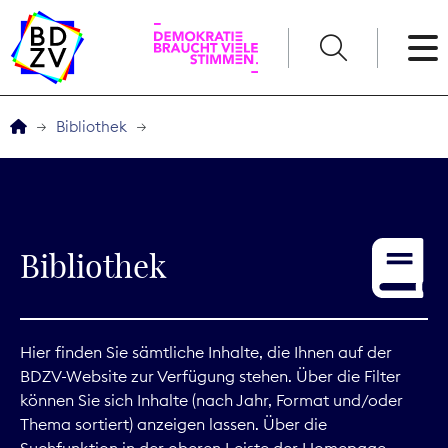
English
Bibliothek
Der BDZV
Veranstaltungen
Bibliothek
Service
THEMEN
Hier finden Sie sämtliche Inhalte, die Ihnen auf der
BDZV-Website zur Verfügung stehen. Über die Filter
Digitales
können Sie sich Inhalte (nach Jahr, Format und/oder
Thema sortiert) anzeigen lassen. Über die
Kommunikation
Suchfunktion in der oberen Leiste der Homepage