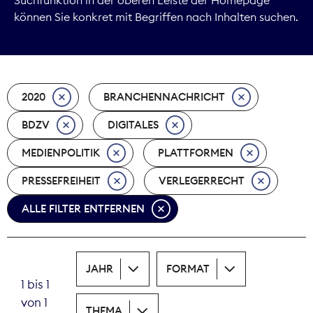
können Sie konkret mit Begriffen nach Inhalten suchen.
Marktdaten
Medienpolitik
2020
BRANCHENNACHRICHT
Nachhaltigkeit
BDZV
DIGITALES
Nachwuchs
MEDIENPOLITIK
PLATTFORMEN
Nova Award
PRESSEFREIHEIT
VERLEGERRECHT
Pressefreiheit
ALLE FILTER ENTFERNEN
Print
JAHR
FORMAT
Recht
1 bis 1
von 1
Tarifpolitik
THEMA