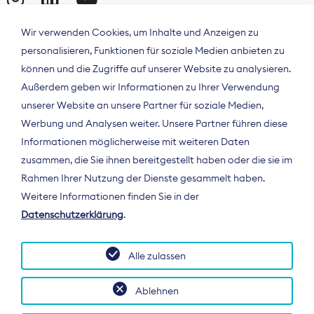
Wir verwenden Cookies, um Inhalte und Anzeigen zu
personalisieren, Funktionen für soziale Medien anbieten zu
können und die Zugriffe auf unserer Website zu analysieren.
Außerdem geben wir Informationen zu Ihrer Verwendung
unserer Website an unsere Partner für soziale Medien,
Werbung und Analysen weiter. Unsere Partner führen diese
Informationen möglicherweise mit weiteren Daten
ÜBER UNS
zusammen, die Sie ihnen bereitgestellt haben oder die sie im
Der Bundesverband Digitalpublisher und
Rahmen Ihrer Nutzung der Dienste gesammelt haben.
Zeitungsverleger (BDZV) vertritt als
Weitere Informationen finden Sie in der
Spitzenorganisation die Interessen der
Datenschutzerklärung
.
Zeitungsverlage und digitalen Publisher in
Deutschland und auf EU-Ebene.
Alle zulassen
Ablehnen