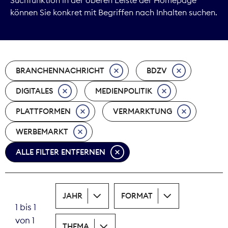
können Sie konkret mit Begriffen nach Inhalten suchen.
Marktdaten
Medienpolitik
BRANCHENNACHRICHT
BDZV
Nachhaltigkeit
DIGITALES
MEDIENPOLITIK
Nachwuchs
PLATTFORMEN
VERMARKTUNG
Nova Award
WERBEMARKT
Pressefreiheit
ALLE FILTER ENTFERNEN
Print
JAHR
FORMAT
Recht
1 bis 1
von 1
Tarifpolitik
THEMA