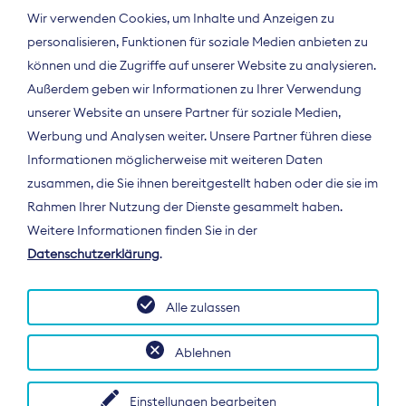
Wir verwenden Cookies, um Inhalte und Anzeigen zu
personalisieren, Funktionen für soziale Medien anbieten zu
können und die Zugriffe auf unserer Website zu analysieren.
Außerdem geben wir Informationen zu Ihrer Verwendung
unserer Website an unsere Partner für soziale Medien,
Werbung und Analysen weiter. Unsere Partner führen diese
Informationen möglicherweise mit weiteren Daten
ÜBER UNS
zusammen, die Sie ihnen bereitgestellt haben oder die sie im
Der Bundesverband Digitalpublisher und
Rahmen Ihrer Nutzung der Dienste gesammelt haben.
Zeitungsverleger (BDZV) vertritt als
Weitere Informationen finden Sie in der
Spitzenorganisation die Interessen der
Datenschutzerklärung
.
Zeitungsverlage und digitalen Publisher in
Deutschland und auf EU-Ebene.
Alle zulassen
Ablehnen
Einstellungen bearbeiten