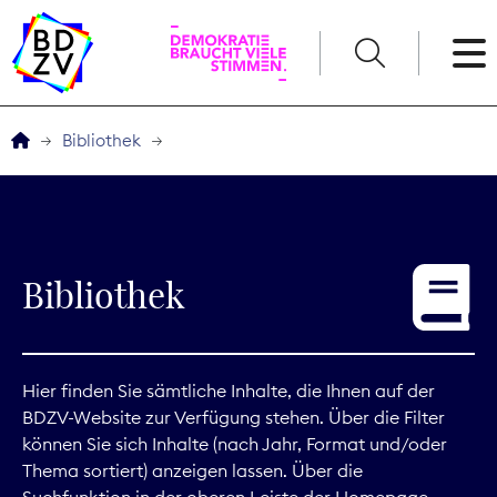
English
Bibliothek
Der BDZV
Veranstaltungen
Bibliothek
Service
THEMEN
Hier finden Sie sämtliche Inhalte, die Ihnen auf der
BDZV-Website zur Verfügung stehen. Über die Filter
Digitales
können Sie sich Inhalte (nach Jahr, Format und/oder
Thema sortiert) anzeigen lassen. Über die
Kommunikation
Suchfunktion in der oberen Leiste der Homepage