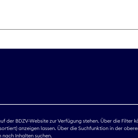
THEMEN
Digitales
Marktdaten
Nachhaltigkei
Nova Award
land
 auf der BDZV-Website zur Verfügung stehen. Über die Filter k
ortiert) anzeigen lassen. Über die Suchfunktion in der obere
Print
 nach Inhalten suchen.