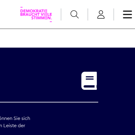
English
Kommunikation
Medienpolitik
t
Nachwuchs
Pressefreiheit
önnen Sie sich
n Leiste der
Recht