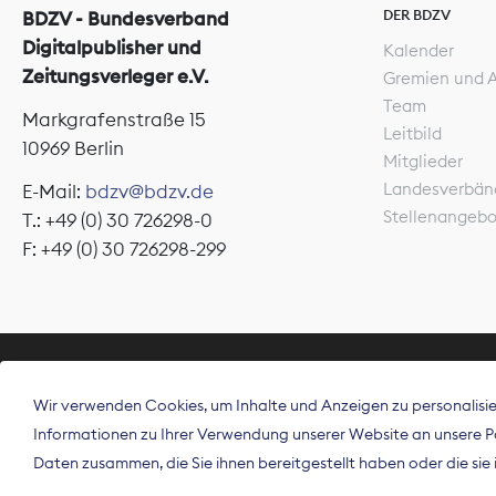
DER BDZV
BDZV - Bundesverband
Digitalpublisher und
Kalender
Zeitungsverleger e.V.
Gremien und 
Team
Markgrafenstraße 15
Leitbild
10969 Berlin
Mitglieder
Landesverbän
E-Mail:
bdzv@bdzv.de
Stellenangeb
T.: +49 (0) 30 726298-0
F: +49 (0) 30 726298-299
ÜBER UNS
Wir verwenden Cookies, um Inhalte und Anzeigen zu personalisier
Der Bundesve
Informationen zu Ihrer Verwendung unserer Website an unsere Par
Spitzenorgan
Daten zusammen, die Sie ihnen bereitgestellt haben oder die si
Deutschland