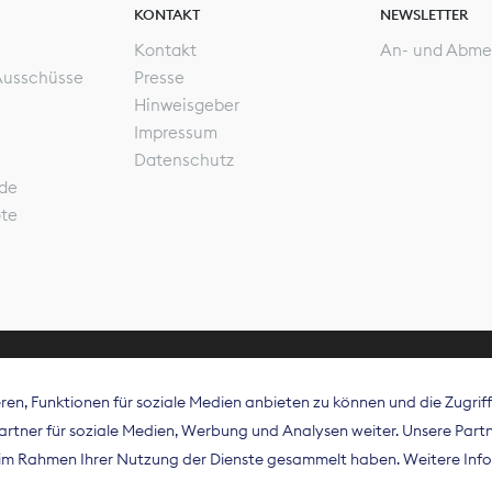
KONTAKT
NEWSLETTER
Kontakt
An- und Abme
Ausschüsse
Presse
Hinweisgeber
Impressum
Datenschutz
de
ote
en, Funktionen für soziale Medien anbieten zu können und die Zugri
rband Digitalpublisher und Zeitungsverleger (BDZV) vert
tner für soziale Medien, Werbung und Analysen weiter. Unsere Partne
isation die Interessen der Zeitungsverlage und digitalen
e im Rahmen Ihrer Nutzung der Dienste gesammelt haben. Weitere Info
 und auf EU-Ebene.