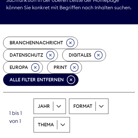
können Sie konkret mit Begriffen nach Inhalten suchen.
Marktdaten
Medienpolitik
BRANCHENNACHRICHT
Nachhaltigkeit
DATENSCHUTZ
DIGITALES
Nachwuchs
EUROPA
PRINT
Nova Award
ALLE FILTER ENTFERNEN
Pressefreiheit
Print
JAHR
FORMAT
1 bis 1
Recht
von 1
THEMA
Tarifpolitik