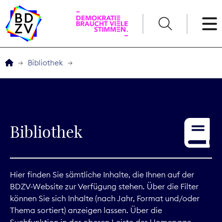
English
Bibliothek
Der BDZV
Veranstaltungen
Bibliothek
Service
THEMEN
Hier finden Sie sämtliche Inhalte, die Ihnen auf der
BDZV-Website zur Verfügung stehen. Über die Filter
Digitales
können Sie sich Inhalte (nach Jahr, Format und/oder
Thema sortiert) anzeigen lassen. Über die
Kommunikation
Suchfunktion in der oberen Leiste der Homepage