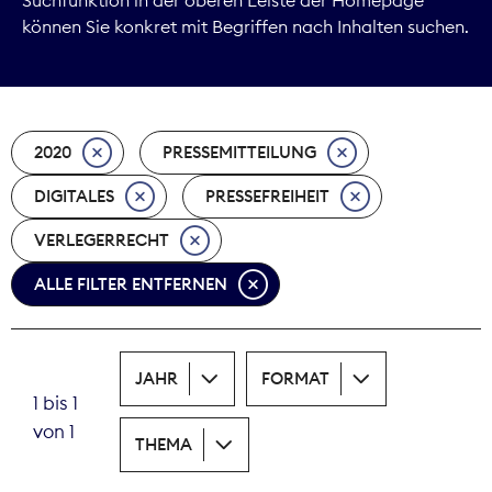
können Sie konkret mit Begriffen nach Inhalten suchen.
Marktdaten
Medienpolitik
2020
PRESSEMITTEILUNG
Nachhaltigkeit
DIGITALES
PRESSEFREIHEIT
Nachwuchs
VERLEGERRECHT
Nova Award
ALLE FILTER ENTFERNEN
Pressefreiheit
Print
JAHR
FORMAT
1 bis 1
Recht
von 1
THEMA
Tarifpolitik