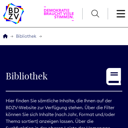
English
Bibliothek
Der BDZV
Veranstaltungen
Bibliothek
Service
THEMEN
Hier finden Sie sämtliche Inhalte, die Ihnen auf der
BDZV-Website zur Verfügung stehen. Über die Filter
Digitales
können Sie sich Inhalte (nach Jahr, Format und/oder
Thema sortiert) anzeigen lassen. Über die
Kommunikation
Suchfunktion in der oberen Leiste der Homepage