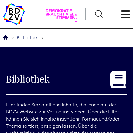
English
Bibliothek
Der BDZV
Veranstaltungen
Bibliothek
Service
THEMEN
Hier finden Sie sämtliche Inhalte, die Ihnen auf der
BDZV-Website zur Verfügung stehen. Über die Filter
Digitales
können Sie sich Inhalte (nach Jahr, Format und/oder
Thema sortiert) anzeigen lassen. Über die
Kommunikation
Suchfunktion in der oberen Leiste der Homepage