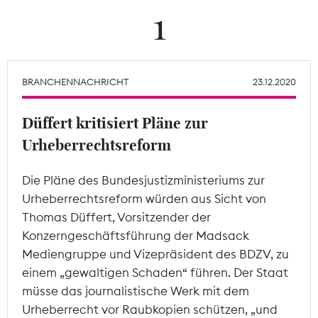
1
Theodor-Wolff-Preis
Wächterpreis
BRANCHENNACHRICHT
23.12.2020
ALLE THEMEN
Düffert kritisiert Pläne zur
Urheberrechtsreform
Mitgliederbereich
Die Pläne des Bundesjustizministeriums zur
Urheberrechtsreform würden aus Sicht von
Thomas Düffert, Vorsitzender der
Konzerngeschäftsführung der Madsack
Mediengruppe und Vizepräsident des BDZV, zu
einem „gewaltigen Schaden“ führen. Der Staat
müsse das journalistische Werk mit dem
Urheberrecht vor Raubkopien schützen, „und