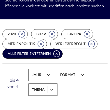
können Sie konkret mit Begriffen nach Inhalten suchen.
Marktdaten
Medienpolitik
2020
BDZV
EUROPA
Nachhaltigkeit
MEDIENPOLITIK
VERLEGERRECHT
Nachwuchs
ALLE FILTER ENTFERNEN
Nova Award
Pressefreiheit
JAHR
FORMAT
1 bis 4
Print
von 4
THEMA
Recht
Tarifpolitik