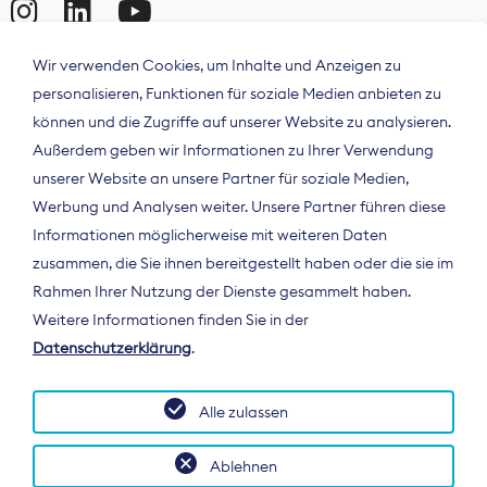
Wir verwenden Cookies, um Inhalte und Anzeigen zu
personalisieren, Funktionen für soziale Medien anbieten zu
können und die Zugriffe auf unserer Website zu analysieren.
Außerdem geben wir Informationen zu Ihrer Verwendung
unserer Website an unsere Partner für soziale Medien,
Werbung und Analysen weiter. Unsere Partner führen diese
Informationen möglicherweise mit weiteren Daten
ÜBER UNS
zusammen, die Sie ihnen bereitgestellt haben oder die sie im
Der Bundesverband Digitalpublisher und
Rahmen Ihrer Nutzung der Dienste gesammelt haben.
Zeitungsverleger (BDZV) vertritt als
Weitere Informationen finden Sie in der
Spitzenorganisation die Interessen der
Datenschutzerklärung
.
Zeitungsverlage und digitalen Publisher in
Deutschland und auf EU-Ebene.
Alle zulassen
Ablehnen