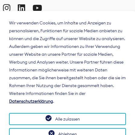
Wir verwenden Cookies, um Inhalte und Anzeigen zu
personalisieren, Funktionen für soziale Medien anbieten zu
können und die Zugriffe auf unserer Website zu analysieren.
Außerdem geben wir Informationen zu Ihrer Verwendung
unserer Website an unsere Partner für soziale Medien,
Werbung und Analysen weiter. Unsere Partner führen diese
Informationen möglicherweise mit weiteren Daten
ÜBER UNS
zusammen, die Sie ihnen bereitgestellt haben oder die sie im
Der Bundesverband Digitalpublisher und
Rahmen Ihrer Nutzung der Dienste gesammelt haben.
Zeitungsverleger (BDZV) vertritt als
Weitere Informationen finden Sie in der
Spitzenorganisation die Interessen der
Datenschutzerklärung
.
Zeitungsverlage und digitalen Publisher in
Deutschland und auf EU-Ebene.
Alle zulassen
Ablehnen