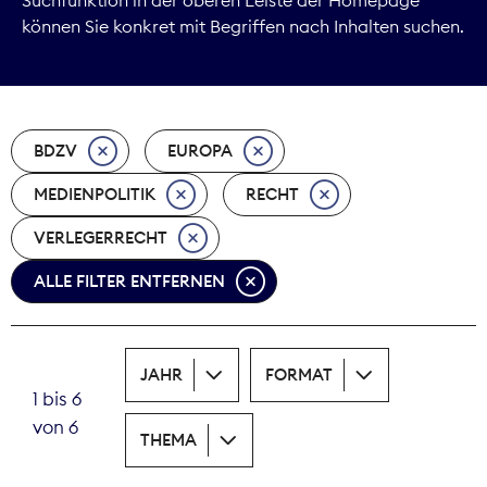
können Sie konkret mit Begriffen nach Inhalten suchen.
Marktdaten
Medienpolitik
BDZV
EUROPA
Nachhaltigkeit
MEDIENPOLITIK
RECHT
Nachwuchs
VERLEGERRECHT
Nova Award
ALLE FILTER ENTFERNEN
Pressefreiheit
Print
JAHR
FORMAT
1 bis 6
Recht
von 6
THEMA
Tarifpolitik