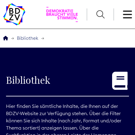
English
Bibliothek
Der BDZV
Veranstaltungen
Bibliothek
Service
THEMEN
Hier finden Sie sämtliche Inhalte, die Ihnen auf der
BDZV-Website zur Verfügung stehen. Über die Filter
Digitales
können Sie sich Inhalte (nach Jahr, Format und/oder
Thema sortiert) anzeigen lassen. Über die
Kommunikation
Suchfunktion in der oberen Leiste der Homepage