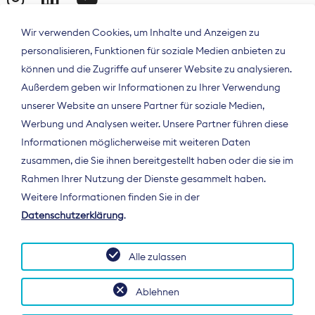
Wir verwenden Cookies, um Inhalte und Anzeigen zu
personalisieren, Funktionen für soziale Medien anbieten zu
können und die Zugriffe auf unserer Website zu analysieren.
Außerdem geben wir Informationen zu Ihrer Verwendung
unserer Website an unsere Partner für soziale Medien,
Werbung und Analysen weiter. Unsere Partner führen diese
Informationen möglicherweise mit weiteren Daten
ÜBER UNS
zusammen, die Sie ihnen bereitgestellt haben oder die sie im
Der Bundesverband Digitalpublisher und
Rahmen Ihrer Nutzung der Dienste gesammelt haben.
Zeitungsverleger (BDZV) vertritt als
Weitere Informationen finden Sie in der
Spitzenorganisation die Interessen der
Datenschutzerklärung
.
Zeitungsverlage und digitalen Publisher in
Deutschland und auf EU-Ebene.
Alle zulassen
Ablehnen