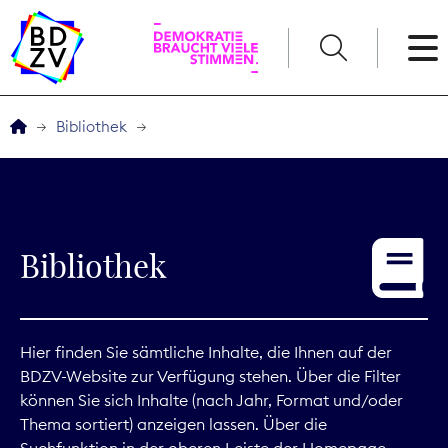
English
Bibliothek
Der BDZV
Veranstaltungen
Bibliothek
Service
THEMEN
Hier finden Sie sämtliche Inhalte, die Ihnen auf der
BDZV-Website zur Verfügung stehen. Über die Filter
Digitales
können Sie sich Inhalte (nach Jahr, Format und/oder
Thema sortiert) anzeigen lassen. Über die
Kommunikation
Suchfunktion in der oberen Leiste der Homepage