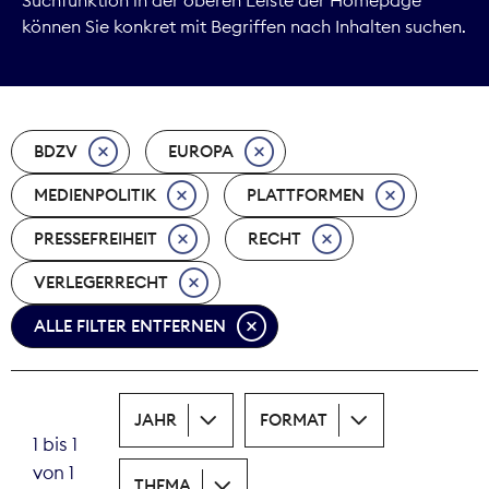
können Sie konkret mit Begriffen nach Inhalten suchen.
Marktdaten
Medienpolitik
BDZV
EUROPA
Nachhaltigkeit
MEDIENPOLITIK
PLATTFORMEN
Nachwuchs
PRESSEFREIHEIT
RECHT
Nova Award
VERLEGERRECHT
Pressefreiheit
ALLE FILTER ENTFERNEN
Print
JAHR
FORMAT
Recht
1 bis 1
von 1
Tarifpolitik
THEMA