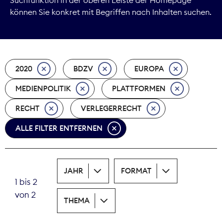
können Sie konkret mit Begriffen nach Inhalten suchen.
Marktdaten
Medienpolitik
2020
BDZV
EUROPA
Nachhaltigkeit
MEDIENPOLITIK
PLATTFORMEN
Nachwuchs
RECHT
VERLEGERRECHT
Nova Award
ALLE FILTER ENTFERNEN
Pressefreiheit
Print
JAHR
FORMAT
1 bis 2
Recht
von 2
THEMA
Tarifpolitik