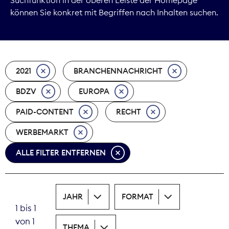
können Sie konkret mit Begriffen nach Inhalten suchen.
Marktdaten
Medienpolitik
2021
BRANCHENNACHRICHT
Nachhaltigkeit
BDZV
EUROPA
Nachwuchs
PAID-CONTENT
RECHT
Nova Award
WERBEMARKT
Pressefreiheit
ALLE FILTER ENTFERNEN
Print
JAHR
FORMAT
Recht
1 bis 1
von 1
Tarifpolitik
THEMA