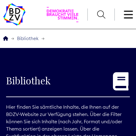
English
Bibliothek
Der BDZV
Veranstaltungen
Bibliothek
Service
THEMEN
Hier finden Sie sämtliche Inhalte, die Ihnen auf der
BDZV-Website zur Verfügung stehen. Über die Filter
Digitales
können Sie sich Inhalte (nach Jahr, Format und/oder
Thema sortiert) anzeigen lassen. Über die
Kommunikation
Suchfunktion in der oberen Leiste der Homepage