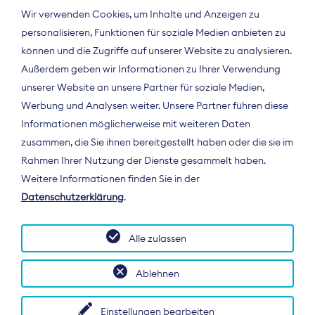
Wir verwenden Cookies, um Inhalte und Anzeigen zu
personalisieren, Funktionen für soziale Medien anbieten zu
können und die Zugriffe auf unserer Website zu analysieren.
Außerdem geben wir Informationen zu Ihrer Verwendung
unserer Website an unsere Partner für soziale Medien,
Werbung und Analysen weiter. Unsere Partner führen diese
Informationen möglicherweise mit weiteren Daten
ÜBER UNS
zusammen, die Sie ihnen bereitgestellt haben oder die sie im
Der Bundesverband Digitalpublisher und
Rahmen Ihrer Nutzung der Dienste gesammelt haben.
Zeitungsverleger (BDZV) vertritt als
Weitere Informationen finden Sie in der
Spitzenorganisation die Interessen der
Datenschutzerklärung
.
Zeitungsverlage und digitalen Publisher in
Deutschland und auf EU-Ebene.
Alle zulassen
Ablehnen
Einstellungen bearbeiten