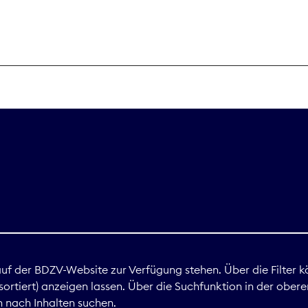
THEMEN
Digitales
Marktdaten
Nachhaltigkei
Nova Award
land
 auf der BDZV-Website zur Verfügung stehen. Über die Filter k
ortiert) anzeigen lassen. Über die Suchfunktion in der obere
Print
 nach Inhalten suchen.