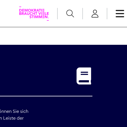
English
Kommunikation
Medienpolitik
t
Nachwuchs
Pressefreiheit
önnen Sie sich
n Leiste der
Recht