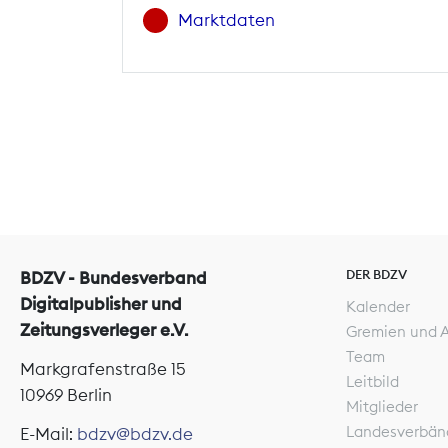
Marktdaten
DER BDZV
BDZV - Bundesverband
Digitalpublisher und
Kalender
Zeitungsverleger e.V.
Gremien und 
Team
Markgrafenstraße 15
Leitbild
10969 Berlin
Mitglieder
Landesverbän
E-Mail:
bdzv@bdzv.de