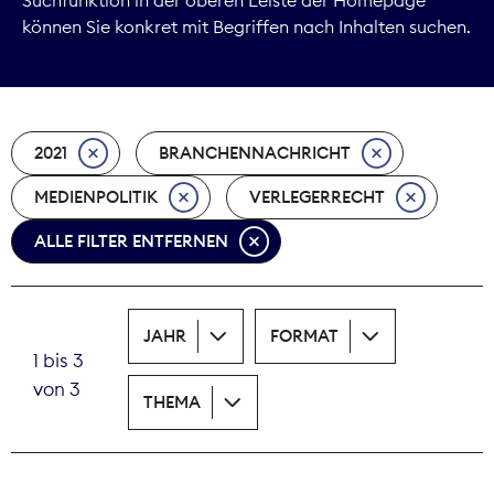
können Sie konkret mit Begriffen nach Inhalten suchen.
Marktdaten
Medienpolitik
2021
BRANCHENNACHRICHT
Nachhaltigkeit
MEDIENPOLITIK
VERLEGERRECHT
Nachwuchs
ALLE FILTER ENTFERNEN
Nova Award
Pressefreiheit
JAHR
FORMAT
1 bis 3
Print
von 3
THEMA
Recht
Tarifpolitik