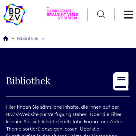
English
Bibliothek
Der BDZV
Veranstaltungen
Bibliothek
Service
THEMEN
Hier finden Sie sämtliche Inhalte, die Ihnen auf der
BDZV-Website zur Verfügung stehen. Über die Filter
Digitales
können Sie sich Inhalte (nach Jahr, Format und/oder
Thema sortiert) anzeigen lassen. Über die
Kommunikation
Suchfunktion in der oberen Leiste der Homepage