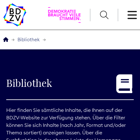
English
Bibliothek
Der BDZV
Veranstaltungen
Bibliothek
Service
THEMEN
Hier finden Sie sämtliche Inhalte, die Ihnen auf der
BDZV-Website zur Verfügung stehen. Über die Filter
Digitales
können Sie sich Inhalte (nach Jahr, Format und/oder
Thema sortiert) anzeigen lassen. Über die
Kommunikation
Suchfunktion in der oberen Leiste der Homepage