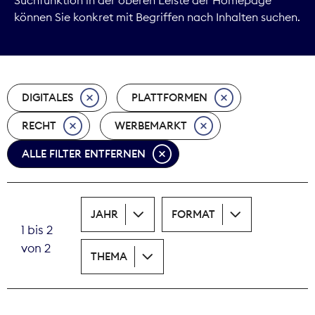
können Sie konkret mit Begriffen nach Inhalten suchen.
Marktdaten
Medienpolitik
DIGITALES
PLATTFORMEN
Nachhaltigkeit
RECHT
WERBEMARKT
Nachwuchs
ALLE FILTER ENTFERNEN
Nova Award
Pressefreiheit
JAHR
FORMAT
1 bis 2
Print
von 2
THEMA
Recht
Tarifpolitik