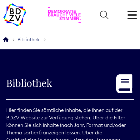
English
Bibliothek
Der BDZV
Veranstaltungen
Bibliothek
Service
THEMEN
Hier finden Sie sämtliche Inhalte, die Ihnen auf der
BDZV-Website zur Verfügung stehen. Über die Filter
Digitales
können Sie sich Inhalte (nach Jahr, Format und/oder
Thema sortiert) anzeigen lassen. Über die
Kommunikation
Suchfunktion in der oberen Leiste der Homepage