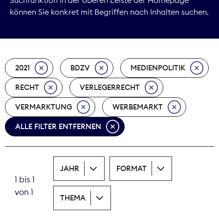
können Sie konkret mit Begriffen nach Inhalten suchen.
Marktdaten
Medienpolitik
2021
BDZV
MEDIENPOLITIK
Nachhaltigkeit
RECHT
VERLEGERRECHT
Nachwuchs
VERMARKTUNG
WERBEMARKT
Nova Award
ALLE FILTER ENTFERNEN
Pressefreiheit
Print
JAHR
FORMAT
1 bis 1
Recht
von 1
THEMA
Tarifpolitik