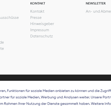
KONTAKT
NEWSLETTER
Kontakt
An- und Abme
Ausschüsse
Presse
Hinweisgeber
Impressum
Datenschutz
de
ote
en, Funktionen für soziale Medien anbieten zu können und die Zugri
rband Digitalpublisher und Zeitungsverleger (BDZV) vert
tner für soziale Medien, Werbung und Analysen weiter. Unsere Partne
isation die Interessen der Zeitungsverlage und digitalen
e im Rahmen Ihrer Nutzung der Dienste gesammelt haben. Weitere Info
 und auf EU-Ebene.