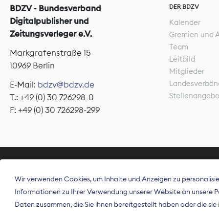
DER BDZV
BDZV - Bundesverband
Digitalpublisher und
Kalender
Zeitungsverleger e.V.
Gremien und 
Team
Markgrafenstraße 15
Leitbild
10969 Berlin
Mitglieder
Landesverbän
E-Mail:
bdzv@bdzv.de
Stellenangeb
T.: +49 (0) 30 726298-0
F: +49 (0) 30 726298-299
ÜBER UNS
Wir verwenden Cookies, um Inhalte und Anzeigen zu personalisier
Der Bundesve
Informationen zu Ihrer Verwendung unserer Website an unsere Par
Spitzenorgan
Daten zusammen, die Sie ihnen bereitgestellt haben oder die si
Deutschland