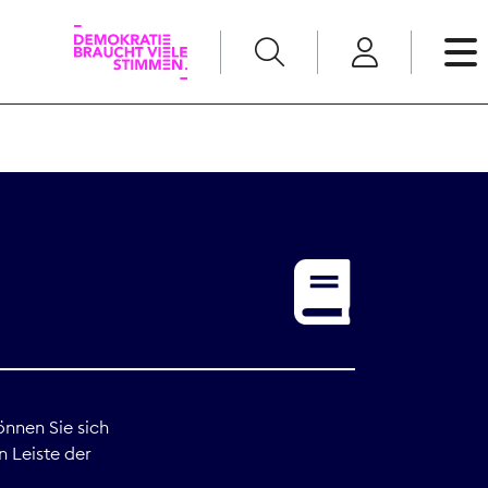
English
Kommunikation
Medienpolitik
t
Nachwuchs
Pressefreiheit
önnen Sie sich
n Leiste der
Recht