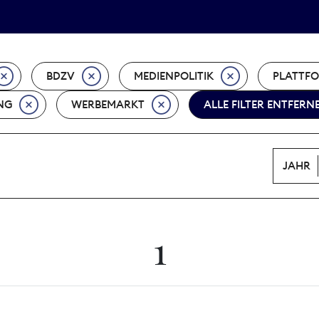
Tarifpolitik
Wächterpreis
BDZV
MEDIENPOLITIK
PLATTF
NG
WERBEMARKT
ALLE FILTER ENTFERN
JAHR
1