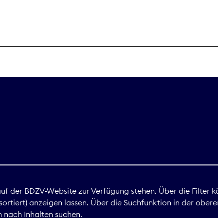
THEMEN
Digitales
Marktdaten
Nachhaltigkei
Nova Award
land
 auf der BDZV-Website zur Verfügung stehen. Über die Filter k
ortiert) anzeigen lassen. Über die Suchfunktion in der obere
Print
 nach Inhalten suchen.