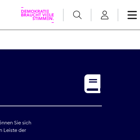
English
Kommunikation
Medienpolitik
t
Nachwuchs
Pressefreiheit
önnen Sie sich
n Leiste der
Recht