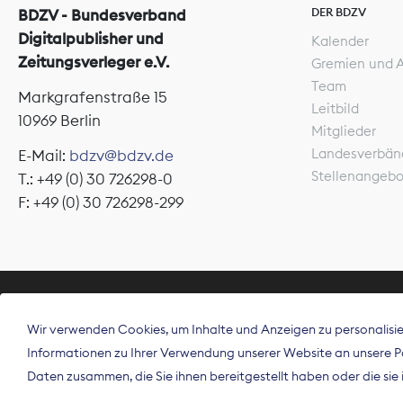
DER BDZV
BDZV - Bundesverband
Digitalpublisher und
Kalender
Zeitungsverleger e.V.
Gremien und 
Team
Markgrafenstraße 15
Leitbild
10969 Berlin
Mitglieder
Landesverbän
E-Mail:
bdzv@bdzv.de
Stellenangeb
T.: +49 (0) 30 726298-0
F: +49 (0) 30 726298-299
ÜBER UNS
Wir verwenden Cookies, um Inhalte und Anzeigen zu personalisier
Der Bundesve
Informationen zu Ihrer Verwendung unserer Website an unsere Par
Spitzenorgan
Daten zusammen, die Sie ihnen bereitgestellt haben oder die si
Deutschland