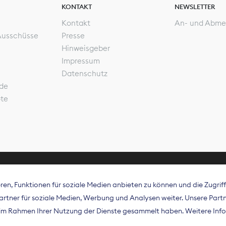
KONTAKT
NEWSLETTER
Kontakt
An- und Abme
Ausschüsse
Presse
Hinweisgeber
Impressum
Datenschutz
de
ote
en, Funktionen für soziale Medien anbieten zu können und die Zugri
rband Digitalpublisher und Zeitungsverleger (BDZV) vert
tner für soziale Medien, Werbung und Analysen weiter. Unsere Partne
isation die Interessen der Zeitungsverlage und digitalen
e im Rahmen Ihrer Nutzung der Dienste gesammelt haben. Weitere Info
 und auf EU-Ebene.