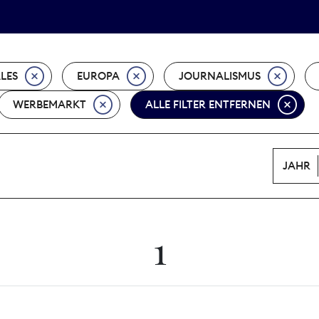
Tarifpolitik
Wächterpreis
ALES
EUROPA
JOURNALISMUS
WERBEMARKT
ALLE FILTER ENTFERNEN
JAHR
1