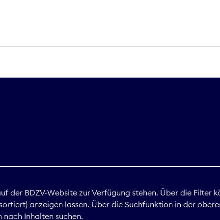
THEMEN
Digitales
Marktdaten
Nachhaltigkei
Nova Award
land
 auf der BDZV-Website zur Verfügung stehen. Über die Filter k
ortiert) anzeigen lassen. Über die Suchfunktion in der obere
Print
 nach Inhalten suchen.