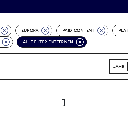
Tarifpolitik
Wächterpreis
EUROPA
PAID-CONTENT
PLA
ALLE FILTER ENTFERNEN
JAHR
1