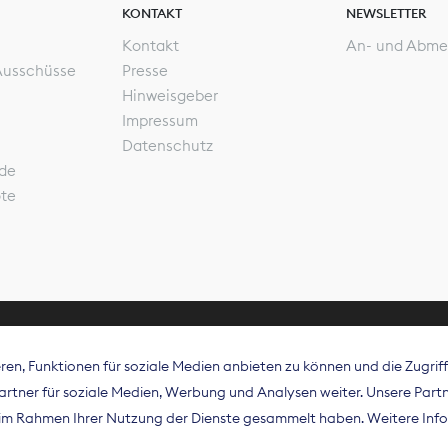
KONTAKT
NEWSLETTER
Kontakt
An- und Abme
Ausschüsse
Presse
Hinweisgeber
Impressum
Datenschutz
de
ote
en, Funktionen für soziale Medien anbieten zu können und die Zugri
rband Digitalpublisher und Zeitungsverleger (BDZV) vert
tner für soziale Medien, Werbung und Analysen weiter. Unsere Partne
isation die Interessen der Zeitungsverlage und digitalen
e im Rahmen Ihrer Nutzung der Dienste gesammelt haben. Weitere Info
 und auf EU-Ebene.