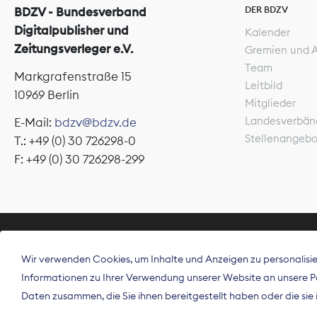
DER BDZV
BDZV - Bundesverband
Digitalpublisher und
Kalender
Zeitungsverleger e.V.
Gremien und 
Team
Markgrafenstraße 15
Leitbild
10969 Berlin
Mitglieder
Landesverbän
E-Mail:
bdzv@bdzv.de
Stellenangeb
T.: +49 (0) 30 726298-0
F: +49 (0) 30 726298-299
ÜBER UNS
Wir verwenden Cookies, um Inhalte und Anzeigen zu personalisier
Der Bundesve
Informationen zu Ihrer Verwendung unserer Website an unsere Par
Spitzenorgan
Daten zusammen, die Sie ihnen bereitgestellt haben oder die si
Deutschland