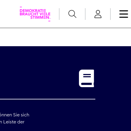
English
Kommunikation
Medienpolitik
t
Nachwuchs
Pressefreiheit
önnen Sie sich
n Leiste der
Recht