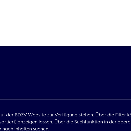
THEMEN
Digitales
Marktdaten
Nachhaltigkei
Nova Award
land
 auf der BDZV-Website zur Verfügung stehen. Über die Filter k
ortiert) anzeigen lassen. Über die Suchfunktion in der obere
Print
 nach Inhalten suchen.