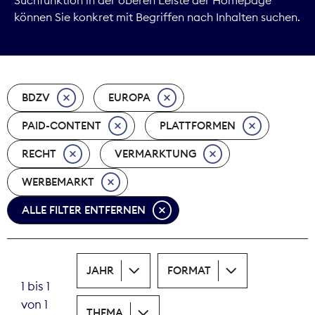
können Sie konkret mit Begriffen nach Inhalten suchen.
Marktdaten
Medienpolitik
BDZV
EUROPA
Nachhaltigkeit
PAID-CONTENT
PLATTFORMEN
Nachwuchs
RECHT
VERMARKTUNG
Nova Award
WERBEMARKT
Pressefreiheit
ALLE FILTER ENTFERNEN
Print
JAHR
FORMAT
Recht
1 bis 1
von 1
Tarifpolitik
THEMA