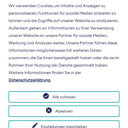
Wir verwenden Cookies, um Inhalte und Anzeigen zu
personalisieren, Funktionen für soziale Medien anbieten zu
können und die Zugriffe auf unserer Website zu analysieren.
Außerdem geben wir Informationen zu Ihrer Verwendung
unserer Website an unsere Partner für soziale Medien,
Werbung und Analysen weiter. Unsere Partner führen diese
Informationen möglicherweise mit weiteren Daten
ÜBER UNS
zusammen, die Sie ihnen bereitgestellt haben oder die sie im
Der Bundesverband Digitalpublisher und
Rahmen Ihrer Nutzung der Dienste gesammelt haben.
Zeitungsverleger (BDZV) vertritt als
Weitere Informationen finden Sie in der
Spitzenorganisation die Interessen der
Datenschutzerklärung
.
Zeitungsverlage und digitalen Publisher in
Deutschland und auf EU-Ebene.
Alle zulassen
Ablehnen
Einstellungen bearbeiten