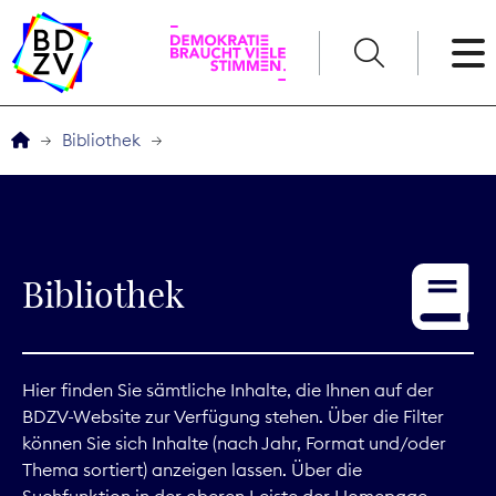
English
Bibliothek
Der BDZV
Veranstaltungen
Bibliothek
Service
THEMEN
Hier finden Sie sämtliche Inhalte, die Ihnen auf der
BDZV-Website zur Verfügung stehen. Über die Filter
Digitales
können Sie sich Inhalte (nach Jahr, Format und/oder
Thema sortiert) anzeigen lassen. Über die
Kommunikation
Suchfunktion in der oberen Leiste der Homepage