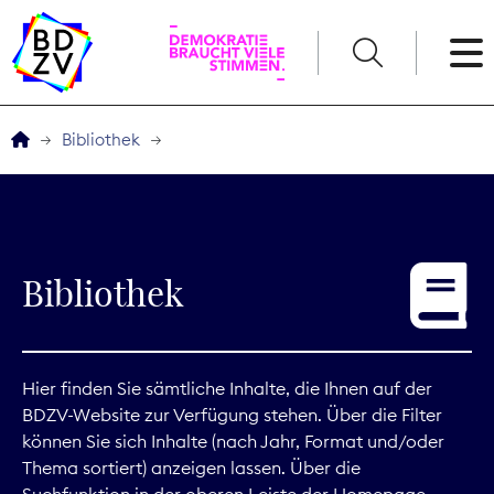
English
Bibliothek
Der BDZV
Veranstaltungen
Bibliothek
Service
THEMEN
Hier finden Sie sämtliche Inhalte, die Ihnen auf der
BDZV-Website zur Verfügung stehen. Über die Filter
Digitales
können Sie sich Inhalte (nach Jahr, Format und/oder
Thema sortiert) anzeigen lassen. Über die
Kommunikation
Suchfunktion in der oberen Leiste der Homepage