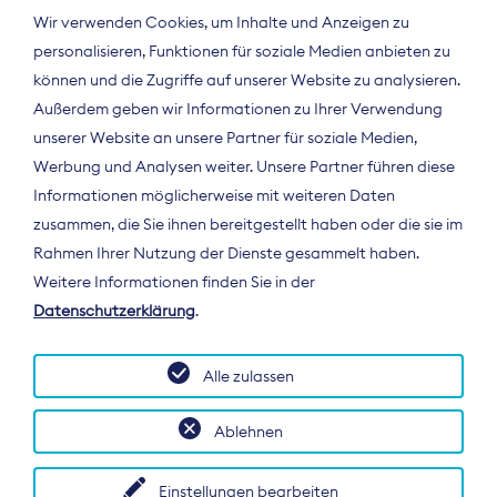
Wir verwenden Cookies, um Inhalte und Anzeigen zu
personalisieren, Funktionen für soziale Medien anbieten zu
können und die Zugriffe auf unserer Website zu analysieren.
Außerdem geben wir Informationen zu Ihrer Verwendung
unserer Website an unsere Partner für soziale Medien,
Werbung und Analysen weiter. Unsere Partner führen diese
Informationen möglicherweise mit weiteren Daten
ÜBER UNS
zusammen, die Sie ihnen bereitgestellt haben oder die sie im
Der Bundesverband Digitalpublisher und
Rahmen Ihrer Nutzung der Dienste gesammelt haben.
Zeitungsverleger (BDZV) vertritt als
Weitere Informationen finden Sie in der
Spitzenorganisation die Interessen der
Datenschutzerklärung
.
Zeitungsverlage und digitalen Publisher in
Deutschland und auf EU-Ebene.
Alle zulassen
Ablehnen
Einstellungen bearbeiten