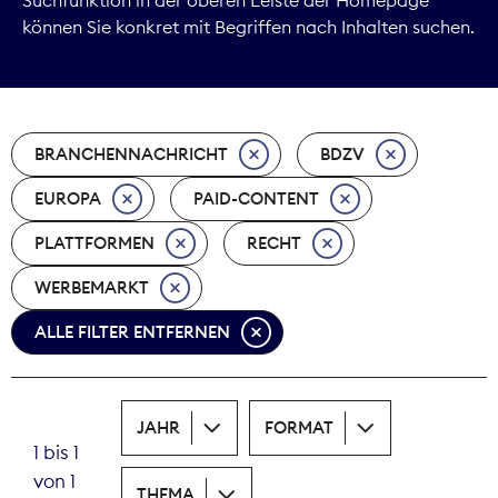
können Sie konkret mit Begriffen nach Inhalten suchen.
Marktdaten
Medienpolitik
BRANCHENNACHRICHT
BDZV
Nachhaltigkeit
EUROPA
PAID-CONTENT
Nachwuchs
PLATTFORMEN
RECHT
Nova Award
WERBEMARKT
Pressefreiheit
ALLE FILTER ENTFERNEN
Print
JAHR
FORMAT
Recht
1 bis 1
von 1
Tarifpolitik
THEMA