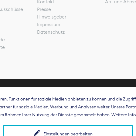
Kontakt
An- und Abme
Ausschüsse
Presse
Hinweisgeber
Impressum
Datenschutz
de
ote
en, Funktionen für soziale Medien anbieten zu können und die Zugri
rband Digitalpublisher und Zeitungsverleger (BDZV) vert
tner für soziale Medien, Werbung und Analysen weiter. Unsere Partne
isation die Interessen der Zeitungsverlage und digitalen
e im Rahmen Ihrer Nutzung der Dienste gesammelt haben. Weitere Info
 und auf EU-Ebene.
Einstellungen bearbeiten