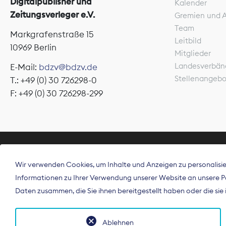
Digitalpublisher und
Kalender
Zeitungsverleger e.V.
Gremien und 
Team
Markgrafenstraße 15
Leitbild
10969 Berlin
Mitglieder
Landesverbän
E-Mail:
bdzv@bdzv.de
Stellenangeb
T.: +49 (0) 30 726298-0
F: +49 (0) 30 726298-299
ÜBER UNS
Wir verwenden Cookies, um Inhalte und Anzeigen zu personalisier
Der Bundesve
Informationen zu Ihrer Verwendung unserer Website an unsere Par
Spitzenorgan
Daten zusammen, die Sie ihnen bereitgestellt haben oder die si
Deutschland
Ablehnen