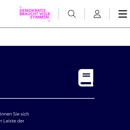
English
Kommunikation
Medienpolitik
t
Nachwuchs
Pressefreiheit
önnen Sie sich
n Leiste der
Recht