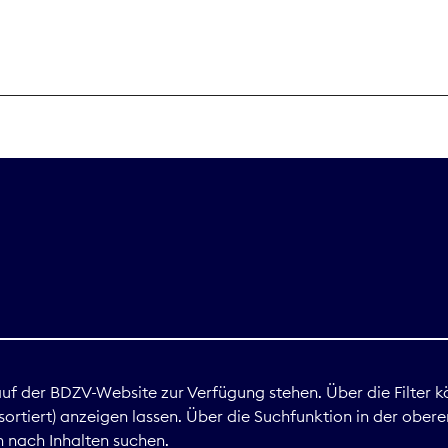
THEMEN
Digitales
Marktdaten
Nachhaltigkei
Nova Award
land
 auf der BDZV-Website zur Verfügung stehen. Über die Filter k
ortiert) anzeigen lassen. Über die Suchfunktion in der obere
Print
 nach Inhalten suchen.