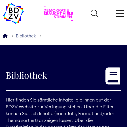
English
Bibliothek
Der BDZV
Veranstaltungen
Bibliothek
Service
THEMEN
Hier finden Sie sämtliche Inhalte, die Ihnen auf der
BDZV-Website zur Verfügung stehen. Über die Filter
Digitales
können Sie sich Inhalte (nach Jahr, Format und/oder
Thema sortiert) anzeigen lassen. Über die
Kommunikation
Suchfunktion in der oberen Leiste der Homepage