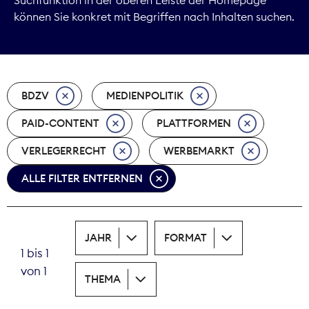
können Sie konkret mit Begriffen nach Inhalten suchen.
Marktdaten
Medienpolitik
BDZV
MEDIENPOLITIK
Nachhaltigkeit
PAID-CONTENT
PLATTFORMEN
Nachwuchs
VERLEGERRECHT
WERBEMARKT
Nova Award
ALLE FILTER ENTFERNEN
Pressefreiheit
Print
JAHR
FORMAT
1 bis 1
Recht
von 1
THEMA
Tarifpolitik