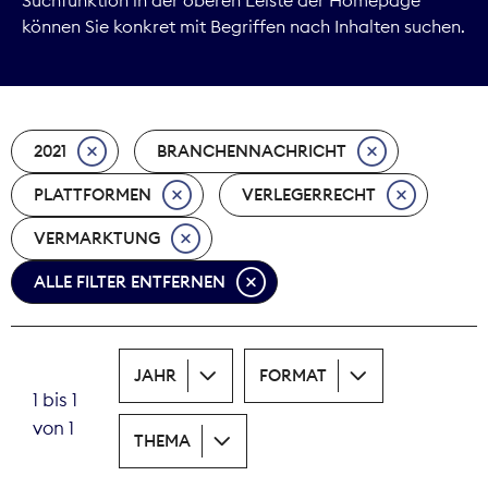
können Sie konkret mit Begriffen nach Inhalten suchen.
Marktdaten
Medienpolitik
2021
BRANCHENNACHRICHT
Nachhaltigkeit
PLATTFORMEN
VERLEGERRECHT
Nachwuchs
VERMARKTUNG
Nova Award
ALLE FILTER ENTFERNEN
Pressefreiheit
Print
JAHR
FORMAT
1 bis 1
Recht
von 1
THEMA
Tarifpolitik