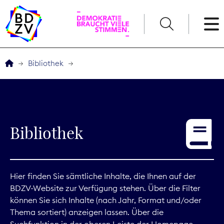
English
Bibliothek
Der BDZV
Veranstaltungen
Bibliothek
Service
THEMEN
Hier finden Sie sämtliche Inhalte, die Ihnen auf der
BDZV-Website zur Verfügung stehen. Über die Filter
Digitales
können Sie sich Inhalte (nach Jahr, Format und/oder
Thema sortiert) anzeigen lassen. Über die
Kommunikation
Suchfunktion in der oberen Leiste der Homepage