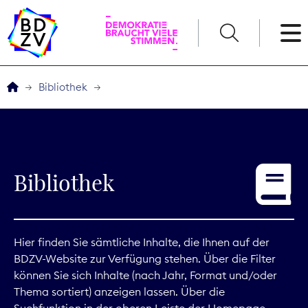
English
Bibliothek
Der BDZV
Veranstaltungen
Bibliothek
Service
THEMEN
Hier finden Sie sämtliche Inhalte, die Ihnen auf der
BDZV-Website zur Verfügung stehen. Über die Filter
Digitales
können Sie sich Inhalte (nach Jahr, Format und/oder
Thema sortiert) anzeigen lassen. Über die
Kommunikation
Suchfunktion in der oberen Leiste der Homepage