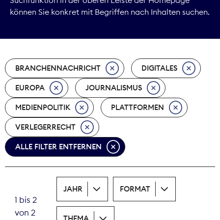
können Sie konkret mit Begriffen nach Inhalten suchen.
Marktdaten
Medienpolitik
BRANCHENNACHRICHT
DIGITALES
Nachhaltigkeit
EUROPA
JOURNALISMUS
Nachwuchs
MEDIENPOLITIK
PLATTFORMEN
Nova Award
VERLEGERRECHT
Pressefreiheit
ALLE FILTER ENTFERNEN
Print
JAHR
FORMAT
Recht
1 bis 2
von 2
Tarifpolitik
THEMA