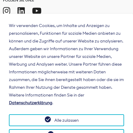
Wir verwenden Cookies, um Inhalte und Anzeigen zu
personalisieren, Funktionen für soziale Medien anbieten zu
können und die Zugriffe auf unserer Website zu analysieren.
Außerdem geben wir Informationen zu Ihrer Verwendung
unserer Website an unsere Partner für soziale Medien,
Werbung und Analysen weiter. Unsere Partner führen diese
Informationen möglicherweise mit weiteren Daten
ÜBER UNS
zusammen, die Sie ihnen bereitgestellt haben oder die sie im
Der Bundesverband Digitalpublisher und
Rahmen Ihrer Nutzung der Dienste gesammelt haben.
Zeitungsverleger (BDZV) vertritt als
Weitere Informationen finden Sie in der
Spitzenorganisation die Interessen der
Datenschutzerklärung
.
Zeitungsverlage und digitalen Publisher in
Deutschland und auf EU-Ebene.
Alle zulassen