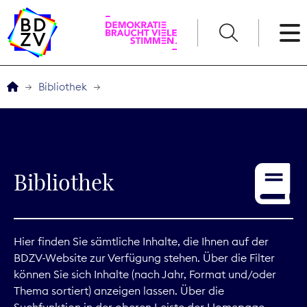
English
Bibliothek
Der BDZV
Veranstaltungen
Bibliothek
Service
THEMEN
Hier finden Sie sämtliche Inhalte, die Ihnen auf der
BDZV-Website zur Verfügung stehen. Über die Filter
Digitales
können Sie sich Inhalte (nach Jahr, Format und/oder
Thema sortiert) anzeigen lassen. Über die
Kommunikation
Suchfunktion in der oberen Leiste der Homepage