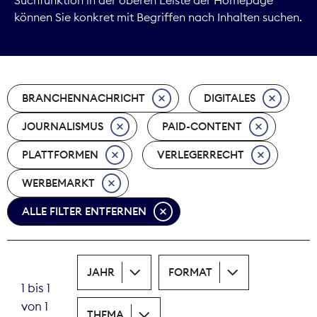
können Sie konkret mit Begriffen nach Inhalten suchen.
Marktdaten
Medienpolitik
BRANCHENNACHRICHT
DIGITALES
Nachhaltigkeit
JOURNALISMUS
PAID-CONTENT
Nachwuchs
PLATTFORMEN
VERLEGERRECHT
Nova Award
WERBEMARKT
Pressefreiheit
ALLE FILTER ENTFERNEN
Print
JAHR
FORMAT
Recht
1 bis 1
von 1
Tarifpolitik
THEMA