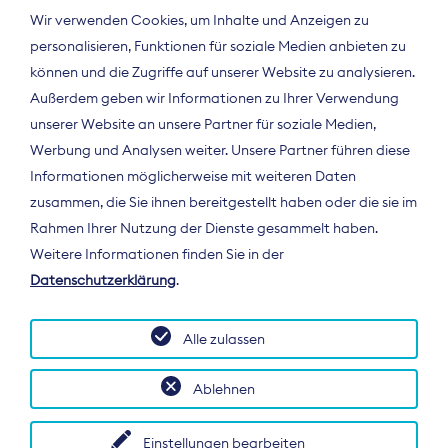
Wir verwenden Cookies, um Inhalte und Anzeigen zu
personalisieren, Funktionen für soziale Medien anbieten zu
können und die Zugriffe auf unserer Website zu analysieren.
Außerdem geben wir Informationen zu Ihrer Verwendung
unserer Website an unsere Partner für soziale Medien,
Werbung und Analysen weiter. Unsere Partner führen diese
Informationen möglicherweise mit weiteren Daten
ÜBER UNS
zusammen, die Sie ihnen bereitgestellt haben oder die sie im
Der Bundesverband Digitalpublisher und
Rahmen Ihrer Nutzung der Dienste gesammelt haben.
Zeitungsverleger (BDZV) vertritt als
Weitere Informationen finden Sie in der
Spitzenorganisation die Interessen der
Datenschutzerklärung
.
Zeitungsverlage und digitalen Publisher in
Deutschland und auf EU-Ebene.
Alle zulassen
Ablehnen
Einstellungen bearbeiten