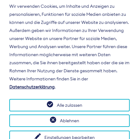
Wir verwenden Cookies, um Inhalte und Anzeigen zu
personalisieren, Funktionen für soziale Medien anbieten zu
können und die Zugriffe auf unserer Website zu analysieren.
Außerdem geben wir Informationen zu Ihrer Verwendung
unserer Website an unsere Partner für soziale Medien,
Werbung und Analysen weiter. Unsere Partner führen diese
Informationen möglicherweise mit weiteren Daten
ÜBER UNS
zusammen, die Sie ihnen bereitgestellt haben oder die sie im
Der Bundesverband Digitalpublisher und
Rahmen Ihrer Nutzung der Dienste gesammelt haben.
Zeitungsverleger (BDZV) vertritt als
Weitere Informationen finden Sie in der
Spitzenorganisation die Interessen der
Datenschutzerklärung
.
Zeitungsverlage und digitalen Publisher in
Deutschland und auf EU-Ebene.
Alle zulassen
Ablehnen
Einstellungen bearbeiten