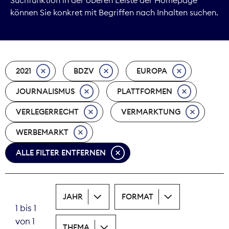
können Sie konkret mit Begriffen nach Inhalten suchen.
Marktdaten
Medienpolitik
2021
BDZV
EUROPA
Nachhaltigkeit
JOURNALISMUS
PLATTFORMEN
Nachwuchs
VERLEGERRECHT
VERMARKTUNG
Nova Award
WERBEMARKT
Pressefreiheit
ALLE FILTER ENTFERNEN
Print
JAHR
FORMAT
Recht
1 bis 1
von 1
Tarifpolitik
THEMA