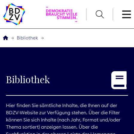
English
Bibliothek
Der BDZV
Veranstaltungen
Bibliothek
Service
THEMEN
Hier finden Sie sämtliche Inhalte, die Ihnen auf der
BDZV-Website zur Verfügung stehen. Über die Filter
Digitales
können Sie sich Inhalte (nach Jahr, Format und/oder
Thema sortiert) anzeigen lassen. Über die
Kommunikation
Suchfunktion in der oberen Leiste der Homepage