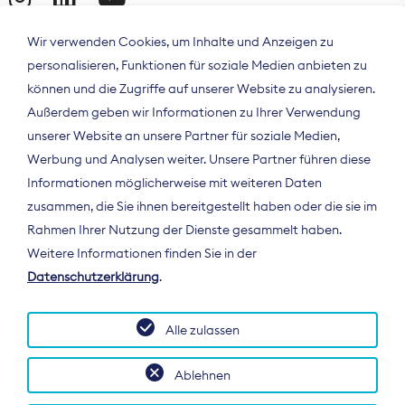
Wir verwenden Cookies, um Inhalte und Anzeigen zu
personalisieren, Funktionen für soziale Medien anbieten zu
können und die Zugriffe auf unserer Website zu analysieren.
Außerdem geben wir Informationen zu Ihrer Verwendung
unserer Website an unsere Partner für soziale Medien,
Werbung und Analysen weiter. Unsere Partner führen diese
Informationen möglicherweise mit weiteren Daten
ÜBER UNS
zusammen, die Sie ihnen bereitgestellt haben oder die sie im
Der Bundesverband Digitalpublisher und
Rahmen Ihrer Nutzung der Dienste gesammelt haben.
Zeitungsverleger (BDZV) vertritt als
Weitere Informationen finden Sie in der
Spitzenorganisation die Interessen der
Datenschutzerklärung
.
Zeitungsverlage und digitalen Publisher in
Deutschland und auf EU-Ebene.
Alle zulassen
Ablehnen