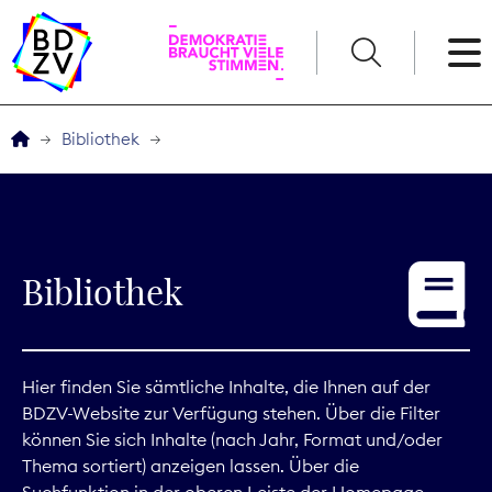
English
Bibliothek
Der BDZV
Veranstaltungen
Bibliothek
Service
THEMEN
Hier finden Sie sämtliche Inhalte, die Ihnen auf der
BDZV-Website zur Verfügung stehen. Über die Filter
Digitales
können Sie sich Inhalte (nach Jahr, Format und/oder
Thema sortiert) anzeigen lassen. Über die
Kommunikation
Suchfunktion in der oberen Leiste der Homepage