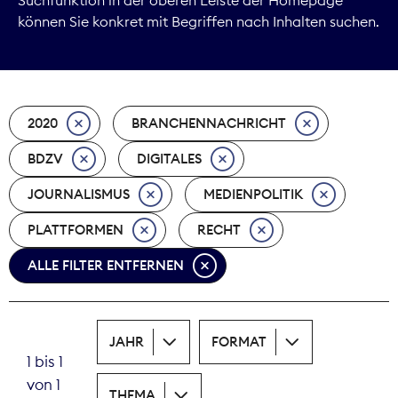
können Sie konkret mit Begriffen nach Inhalten suchen.
Marktdaten
Medienpolitik
2020
BRANCHENNACHRICHT
Nachhaltigkeit
BDZV
DIGITALES
Nachwuchs
JOURNALISMUS
MEDIENPOLITIK
Nova Award
PLATTFORMEN
RECHT
Pressefreiheit
ALLE FILTER ENTFERNEN
Print
JAHR
FORMAT
Recht
1 bis 1
von 1
Tarifpolitik
THEMA