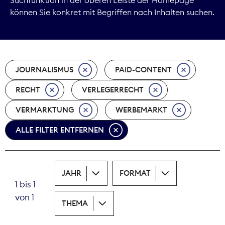
können Sie konkret mit Begriffen nach Inhalten suchen.
Marktdaten
Medienpolitik
JOURNALISMUS
PAID-CONTENT
Nachhaltigkeit
RECHT
VERLEGERRECHT
Nachwuchs
VERMARKTUNG
WERBEMARKT
Nova Award
ALLE FILTER ENTFERNEN
Pressefreiheit
Print
JAHR
FORMAT
1 bis 1
Recht
von 1
THEMA
Tarifpolitik