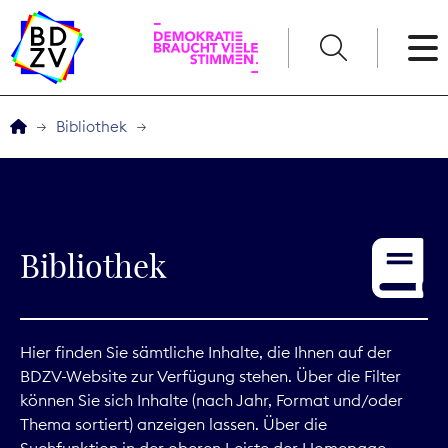
English
Bibliothek
Der BDZV
Veranstaltungen
Bibliothek
Service
THEMEN
Hier finden Sie sämtliche Inhalte, die Ihnen auf der
BDZV-Website zur Verfügung stehen. Über die Filter
Digitales
können Sie sich Inhalte (nach Jahr, Format und/oder
Thema sortiert) anzeigen lassen. Über die
Kommunikation
Suchfunktion in der oberen Leiste der Homepage