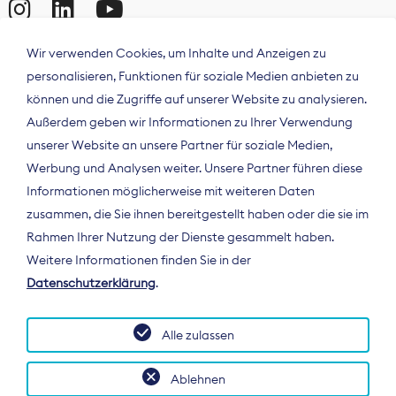
Wir verwenden Cookies, um Inhalte und Anzeigen zu
personalisieren, Funktionen für soziale Medien anbieten zu
können und die Zugriffe auf unserer Website zu analysieren.
Außerdem geben wir Informationen zu Ihrer Verwendung
unserer Website an unsere Partner für soziale Medien,
Werbung und Analysen weiter. Unsere Partner führen diese
Informationen möglicherweise mit weiteren Daten
ÜBER UNS
zusammen, die Sie ihnen bereitgestellt haben oder die sie im
Der Bundesverband Digitalpublisher und
Rahmen Ihrer Nutzung der Dienste gesammelt haben.
Zeitungsverleger (BDZV) vertritt als
Weitere Informationen finden Sie in der
Spitzenorganisation die Interessen der
Datenschutzerklärung
.
Zeitungsverlage und digitalen Publisher in
Deutschland und auf EU-Ebene.
Alle zulassen
Ablehnen