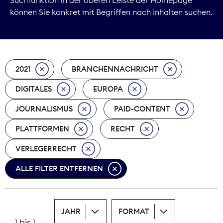
können Sie konkret mit Begriffen nach Inhalten suchen.
Marktdaten
Medienpolitik
2021
BRANCHENNACHRICHT
Nachhaltigkeit
DIGITALES
EUROPA
Nachwuchs
JOURNALISMUS
PAID-CONTENT
Nova Award
PLATTFORMEN
RECHT
Pressefreiheit
VERLEGERRECHT
ALLE FILTER ENTFERNEN
Print
Recht
JAHR
FORMAT
Tarifpolitik
1 bis 1