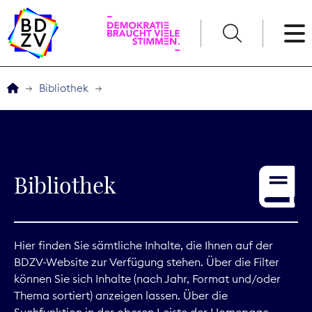
English
Bibliothek
Der BDZV
Veranstaltungen
Bibliothek
Service
THEMEN
Hier finden Sie sämtliche Inhalte, die Ihnen auf der
BDZV-Website zur Verfügung stehen. Über die Filter
Digitales
können Sie sich Inhalte (nach Jahr, Format und/oder
Thema sortiert) anzeigen lassen. Über die
Kommunikation
Suchfunktion in der oberen Leiste der Homepage