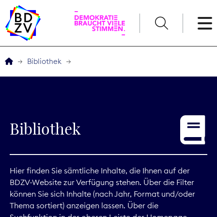
English
Bibliothek
Der BDZV
Veranstaltungen
Bibliothek
Service
THEMEN
Hier finden Sie sämtliche Inhalte, die Ihnen auf der
BDZV-Website zur Verfügung stehen. Über die Filter
Digitales
können Sie sich Inhalte (nach Jahr, Format und/oder
Thema sortiert) anzeigen lassen. Über die
Kommunikation
Suchfunktion in der oberen Leiste der Homepage