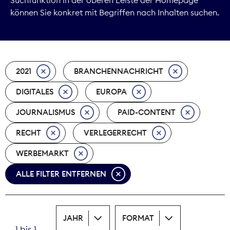
können Sie konkret mit Begriffen nach Inhalten suchen.
Marktdaten
Medienpolitik
2021
BRANCHENNACHRICHT
Nachhaltigkeit
DIGITALES
EUROPA
Nachwuchs
JOURNALISMUS
PAID-CONTENT
Nova Award
RECHT
VERLEGERRECHT
Pressefreiheit
WERBEMARKT
ALLE FILTER ENTFERNEN
Print
Recht
JAHR
FORMAT
Tarifpolitik
1 bis 1