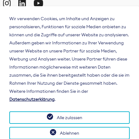
Wir verwenden Cookies, um Inhalte und Anzeigen zu
personalisieren, Funktionen für soziale Medien anbieten zu
können und die Zugriffe auf unserer Website zu analysieren.
Außerdem geben wir Informationen zu Ihrer Verwendung
unserer Website an unsere Partner für soziale Medien,
Werbung und Analysen weiter. Unsere Partner führen diese
Informationen möglicherweise mit weiteren Daten
ÜBER UNS
zusammen, die Sie ihnen bereitgestellt haben oder die sie im
Der Bundesverband Digitalpublisher und
Rahmen Ihrer Nutzung der Dienste gesammelt haben.
Zeitungsverleger (BDZV) vertritt als
Weitere Informationen finden Sie in der
Spitzenorganisation die Interessen der
Datenschutzerklärung
.
Zeitungsverlage und digitalen Publisher in
Deutschland und auf EU-Ebene.
Alle zulassen
Ablehnen