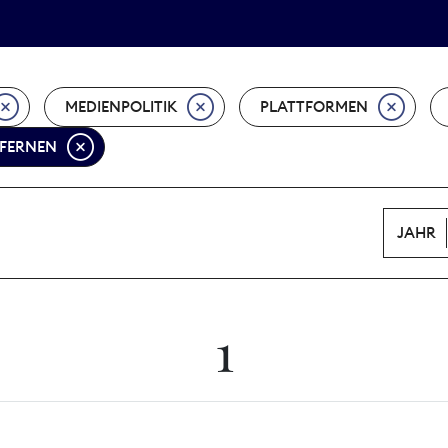
Tarifpolitik
Wächterpreis
MEDIENPOLITIK
PLATTFORMEN
TFERNEN
JAHR
1