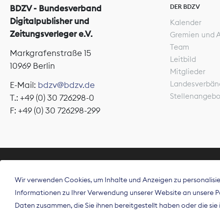
DER BDZV
BDZV - Bundesverband
Digitalpublisher und
Kalender
Zeitungsverleger e.V.
Gremien und 
Team
Markgrafenstraße 15
Leitbild
10969 Berlin
Mitglieder
Landesverbän
E-Mail:
bdzv@bdzv.de
Stellenangeb
T.: +49 (0) 30 726298-0
F: +49 (0) 30 726298-299
ÜBER UNS
Wir verwenden Cookies, um Inhalte und Anzeigen zu personalisier
Der Bundesve
Informationen zu Ihrer Verwendung unserer Website an unsere Par
Spitzenorgan
Daten zusammen, die Sie ihnen bereitgestellt haben oder die si
Deutschland