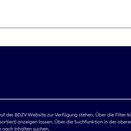
THEMEN
Digitales
Marktdaten
Nachhaltigkei
Nova Award
land
 auf der BDZV-Website zur Verfügung stehen. Über die Filter k
ortiert) anzeigen lassen. Über die Suchfunktion in der obere
Print
 nach Inhalten suchen.