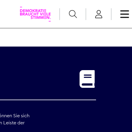
English
Kommunikation
Medienpolitik
t
Nachwuchs
Pressefreiheit
önnen Sie sich
n Leiste der
Recht