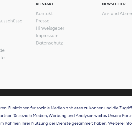
KONTAKT
NEWSLETTER
Kontakt
An- und Abme
Ausschüsse
Presse
Hinweisgeber
Impressum
Datenschutz
de
ote
en, Funktionen für soziale Medien anbieten zu können und die Zugri
rband Digitalpublisher und Zeitungsverleger (BDZV) vert
tner für soziale Medien, Werbung und Analysen weiter. Unsere Partne
isation die Interessen der Zeitungsverlage und digitalen
e im Rahmen Ihrer Nutzung der Dienste gesammelt haben. Weitere Info
 und auf EU-Ebene.