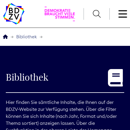
English
Bibliothek
Der BDZV
Veranstaltungen
Bibliothek
Service
THEMEN
Hier finden Sie sämtliche Inhalte, die Ihnen auf der
BDZV-Website zur Verfügung stehen. Über die Filter
Digitales
können Sie sich Inhalte (nach Jahr, Format und/oder
Thema sortiert) anzeigen lassen. Über die
Kommunikation
Suchfunktion in der oberen Leiste der Homepage