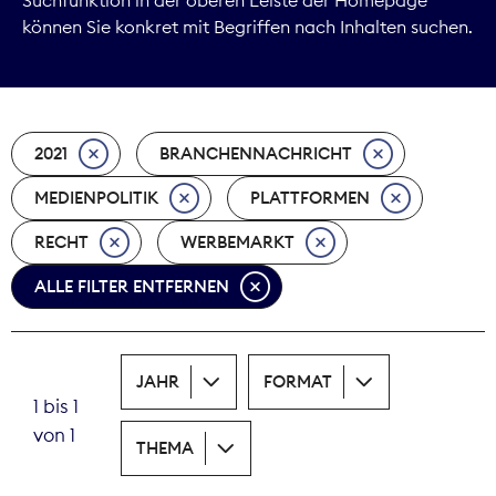
können Sie konkret mit Begriffen nach Inhalten suchen.
Marktdaten
Medienpolitik
2021
BRANCHENNACHRICHT
Nachhaltigkeit
MEDIENPOLITIK
PLATTFORMEN
Nachwuchs
RECHT
WERBEMARKT
Nova Award
ALLE FILTER ENTFERNEN
Pressefreiheit
Print
JAHR
FORMAT
1 bis 1
Recht
von 1
THEMA
Tarifpolitik