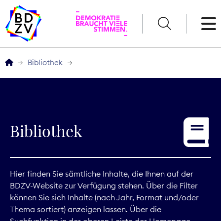
English
Bibliothek
Der BDZV
Veranstaltungen
Bibliothek
Service
THEMEN
Hier finden Sie sämtliche Inhalte, die Ihnen auf der
BDZV-Website zur Verfügung stehen. Über die Filter
Digitales
können Sie sich Inhalte (nach Jahr, Format und/oder
Thema sortiert) anzeigen lassen. Über die
Kommunikation
Suchfunktion in der oberen Leiste der Homepage