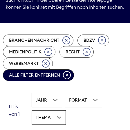
können Sie konkret mit Begriffen nach Inhalten suchen.
Marktdaten
Medienpolitik
BRANCHENNACHRICHT
BDZV
Nachhaltigkeit
MEDIENPOLITIK
RECHT
Nachwuchs
WERBEMARKT
Nova Award
ALLE FILTER ENTFERNEN
Pressefreiheit
Print
JAHR
FORMAT
1 bis 1
Recht
von 1
THEMA
Tarifpolitik