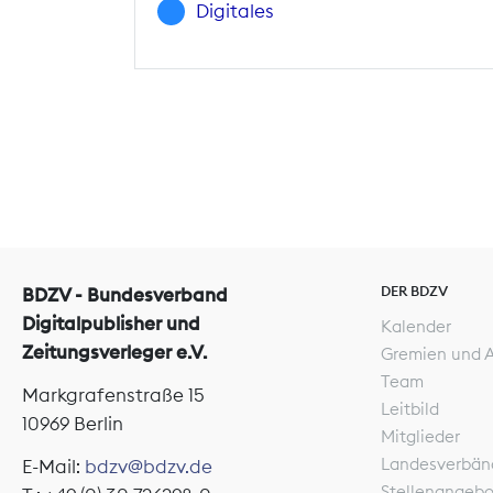
Digitales
DER BDZV
BDZV - Bundesverband
Digitalpublisher und
Kalender
Zeitungsverleger e.V.
Gremien und 
Team
Markgrafenstraße 15
Leitbild
10969 Berlin
Mitglieder
Landesverbän
E-Mail:
bdzv@bdzv.de
Stellenangeb