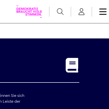
English
Kommunikation
Medienpolitik
t
Nachwuchs
Pressefreiheit
önnen Sie sich
n Leiste der
Recht