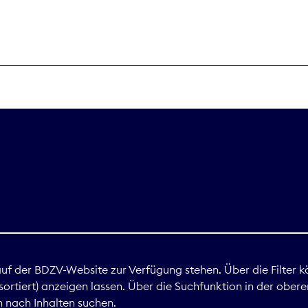
THEMEN
Digitales
Marktdaten
Nachhaltigkei
Nova Award
land
 auf der BDZV-Website zur Verfügung stehen. Über die Filter k
ortiert) anzeigen lassen. Über die Suchfunktion in der obere
Print
 nach Inhalten suchen.