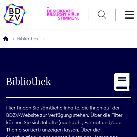
English
Bibliothek
Der BDZV
Veranstaltungen
Bibliothek
Service
THEMEN
Hier finden Sie sämtliche Inhalte, die Ihnen auf der
BDZV-Website zur Verfügung stehen. Über die Filter
Digitales
können Sie sich Inhalte (nach Jahr, Format und/oder
Thema sortiert) anzeigen lassen. Über die
Kommunikation
Suchfunktion in der oberen Leiste der Homepage