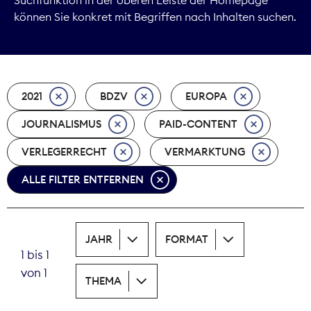
können Sie konkret mit Begriffen nach Inhalten suchen.
Marktdaten
Medienpolitik
2021
BDZV
EUROPA
Nachhaltigkeit
JOURNALISMUS
PAID-CONTENT
Nachwuchs
VERLEGERRECHT
VERMARKTUNG
Nova Award
ALLE FILTER ENTFERNEN
Pressefreiheit
Print
JAHR
FORMAT
1 bis 1
Recht
von 1
THEMA
Tarifpolitik