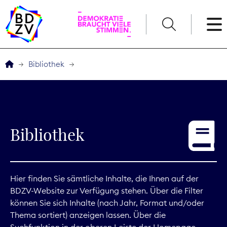
English
Bibliothek
Der BDZV
Veranstaltungen
Bibliothek
Service
THEMEN
Hier finden Sie sämtliche Inhalte, die Ihnen auf der
BDZV-Website zur Verfügung stehen. Über die Filter
Digitales
können Sie sich Inhalte (nach Jahr, Format und/oder
Thema sortiert) anzeigen lassen. Über die
Kommunikation
Suchfunktion in der oberen Leiste der Homepage