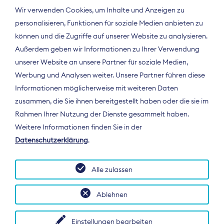
Wir verwenden Cookies, um Inhalte und Anzeigen zu
personalisieren, Funktionen für soziale Medien anbieten zu
können und die Zugriffe auf unserer Website zu analysieren.
Außerdem geben wir Informationen zu Ihrer Verwendung
unserer Website an unsere Partner für soziale Medien,
Werbung und Analysen weiter. Unsere Partner führen diese
Informationen möglicherweise mit weiteren Daten
ÜBER UNS
zusammen, die Sie ihnen bereitgestellt haben oder die sie im
Der Bundesverband Digitalpublisher und
Rahmen Ihrer Nutzung der Dienste gesammelt haben.
Zeitungsverleger (BDZV) vertritt als
Weitere Informationen finden Sie in der
Spitzenorganisation die Interessen der
Datenschutzerklärung
.
Zeitungsverlage und digitalen Publisher in
Deutschland und auf EU-Ebene.
Alle zulassen
Ablehnen
Einstellungen bearbeiten