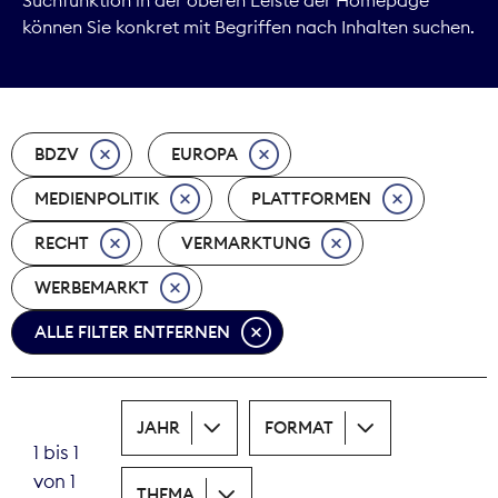
können Sie konkret mit Begriffen nach Inhalten suchen.
Marktdaten
Medienpolitik
BDZV
EUROPA
Nachhaltigkeit
MEDIENPOLITIK
PLATTFORMEN
Nachwuchs
RECHT
VERMARKTUNG
Nova Award
WERBEMARKT
Pressefreiheit
ALLE FILTER ENTFERNEN
Print
JAHR
FORMAT
Recht
1 bis 1
von 1
Tarifpolitik
THEMA