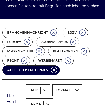
können Sie konkret mit Begriffen nach Inhalten suchen.
Marktdaten
Medienpolitik
BRANCHENNACHRICHT
BDZV
Nachhaltigkeit
EUROPA
JOURNALISMUS
Nachwuchs
MEDIENPOLITIK
PLATTFORMEN
Nova Award
RECHT
WERBEMARKT
Pressefreiheit
ALLE FILTER ENTFERNEN
Print
JAHR
FORMAT
Recht
1 bis 1
von 1
Tarifpolitik
THEMA