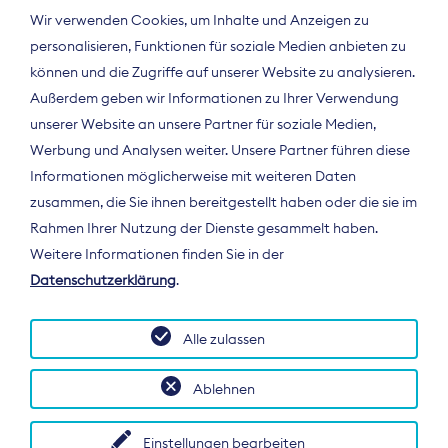
Wir verwenden Cookies, um Inhalte und Anzeigen zu
personalisieren, Funktionen für soziale Medien anbieten zu
können und die Zugriffe auf unserer Website zu analysieren.
Außerdem geben wir Informationen zu Ihrer Verwendung
unserer Website an unsere Partner für soziale Medien,
Werbung und Analysen weiter. Unsere Partner führen diese
Informationen möglicherweise mit weiteren Daten
ÜBER UNS
zusammen, die Sie ihnen bereitgestellt haben oder die sie im
Der Bundesverband Digitalpublisher und
Rahmen Ihrer Nutzung der Dienste gesammelt haben.
Zeitungsverleger (BDZV) vertritt als
Weitere Informationen finden Sie in der
Spitzenorganisation die Interessen der
Datenschutzerklärung
.
Zeitungsverlage und digitalen Publisher in
Deutschland und auf EU-Ebene.
Alle zulassen
Ablehnen
Einstellungen bearbeiten