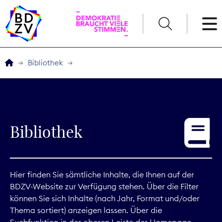
English
Bibliothek
Der BDZV
Veranstaltungen
Bibliothek
Service
THEMEN
Hier finden Sie sämtliche Inhalte, die Ihnen auf der
BDZV-Website zur Verfügung stehen. Über die Filter
Digitales
können Sie sich Inhalte (nach Jahr, Format und/oder
Thema sortiert) anzeigen lassen. Über die
Kommunikation
Suchfunktion in der oberen Leiste der Homepage