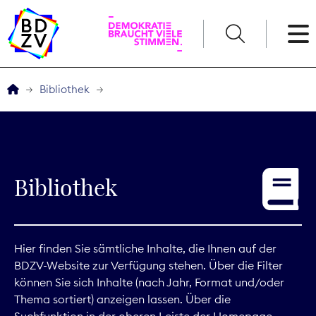
English
Bibliothek
Der BDZV
Veranstaltungen
Bibliothek
Service
THEMEN
Hier finden Sie sämtliche Inhalte, die Ihnen auf der
BDZV-Website zur Verfügung stehen. Über die Filter
Digitales
können Sie sich Inhalte (nach Jahr, Format und/oder
Thema sortiert) anzeigen lassen. Über die
Kommunikation
Suchfunktion in der oberen Leiste der Homepage