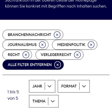
können Sie konkret mit Begriffen nach Inhalten suchen.
Marktdaten
Medienpolitik
BRANCHENNACHRICHT
Nachhaltigkeit
JOURNALISMUS
MEDIENPOLITIK
Nachwuchs
RECHT
VERLEGERRECHT
Nova Award
ALLE FILTER ENTFERNEN
Pressefreiheit
Print
JAHR
FORMAT
1 bis 5
Recht
von 5
THEMA
Tarifpolitik