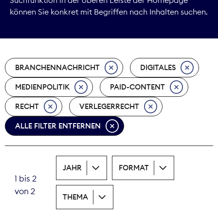
können Sie konkret mit Begriffen nach Inhalten suchen.
Marktdaten
Medienpolitik
BRANCHENNACHRICHT
DIGITALES
Nachhaltigkeit
MEDIENPOLITIK
PAID-CONTENT
Nachwuchs
RECHT
VERLEGERRECHT
Nova Award
ALLE FILTER ENTFERNEN
Pressefreiheit
Print
JAHR
FORMAT
1 bis 2
Recht
von 2
THEMA
Tarifpolitik