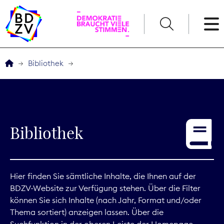
English
Bibliothek
Der BDZV
Veranstaltungen
Bibliothek
Service
THEMEN
Hier finden Sie sämtliche Inhalte, die Ihnen auf der
BDZV-Website zur Verfügung stehen. Über die Filter
Digitales
können Sie sich Inhalte (nach Jahr, Format und/oder
Thema sortiert) anzeigen lassen. Über die
Kommunikation
Suchfunktion in der oberen Leiste der Homepage