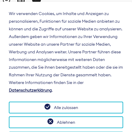
Wir verwenden Cookies, um Inhalte und Anzeigen zu
personalisieren, Funktionen für soziale Medien anbieten zu
können und die Zugriffe auf unserer Website zu analysieren.
Außerdem geben wir Informationen zu Ihrer Verwendung
unserer Website an unsere Partner für soziale Medien,
Werbung und Analysen weiter. Unsere Partner führen diese
Informationen möglicherweise mit weiteren Daten
ÜBER UNS
zusammen, die Sie ihnen bereitgestellt haben oder die sie im
Der Bundesverband Digitalpublisher und
Rahmen Ihrer Nutzung der Dienste gesammelt haben.
Zeitungsverleger (BDZV) vertritt als
Weitere Informationen finden Sie in der
Spitzenorganisation die Interessen der
Datenschutzerklärung
.
Zeitungsverlage und digitalen Publisher in
Deutschland und auf EU-Ebene.
Alle zulassen
Ablehnen