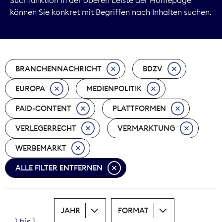
können Sie konkret mit Begriffen nach Inhalten suchen.
Marktdaten
Medienpolitik
BRANCHENNACHRICHT
BDZV
Nachhaltigkeit
EUROPA
MEDIENPOLITIK
Nachwuchs
PAID-CONTENT
PLATTFORMEN
Nova Award
VERLEGERRECHT
VERMARKTUNG
Pressefreiheit
WERBEMARKT
ALLE FILTER ENTFERNEN
Print
Recht
JAHR
FORMAT
Tarifpolitik
1 bis 1