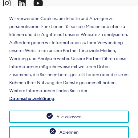
Wir verwenden Cookies, um Inhalte und Anzeigen zu
personalisieren, Funktionen für soziale Medien anbieten zu
können und die Zugriffe auf unserer Website zu analysieren.
Außerdem geben wir Informationen zu Ihrer Verwendung
unserer Website an unsere Partner für soziale Medien,
Werbung und Analysen weiter. Unsere Partner führen diese
Informationen möglicherweise mit weiteren Daten
ÜBER UNS
zusammen, die Sie ihnen bereitgestellt haben oder die sie im
Der Bundesverband Digitalpublisher und
Rahmen Ihrer Nutzung der Dienste gesammelt haben.
Zeitungsverleger (BDZV) vertritt als
Weitere Informationen finden Sie in der
Spitzenorganisation die Interessen der
Datenschutzerklärung
.
Zeitungsverlage und digitalen Publisher in
Deutschland und auf EU-Ebene.
Alle zulassen
Ablehnen