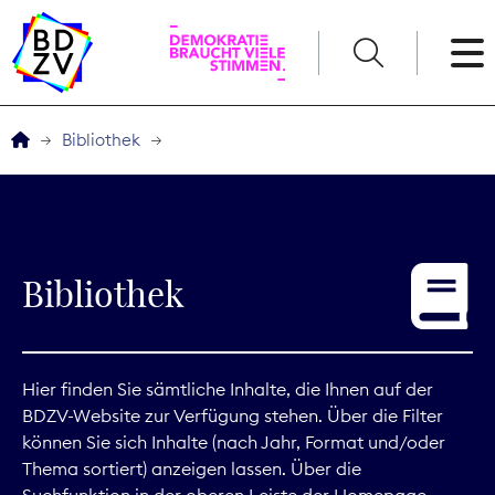
English
Bibliothek
Der BDZV
Veranstaltungen
Bibliothek
Service
THEMEN
Hier finden Sie sämtliche Inhalte, die Ihnen auf der
BDZV-Website zur Verfügung stehen. Über die Filter
Digitales
können Sie sich Inhalte (nach Jahr, Format und/oder
Thema sortiert) anzeigen lassen. Über die
Kommunikation
Suchfunktion in der oberen Leiste der Homepage