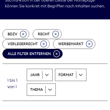
können Sie konkret mit Begriffen nach Inhalten suchen.
Marktdaten
Medienpolitik
BDZV
RECHT
Nachhaltigkeit
VERLEGERRECHT
WERBEMARKT
Nachwuchs
ALLE FILTER ENTFERNEN
Nova Award
Pressefreiheit
JAHR
FORMAT
1 bis 1
Print
von 1
THEMA
Recht
Tarifpolitik