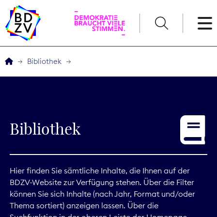
English
Bibliothek
Der BDZV
Veranstaltungen
Bibliothek
Service
THEMEN
Hier finden Sie sämtliche Inhalte, die Ihnen auf der
BDZV-Website zur Verfügung stehen. Über die Filter
Digitales
können Sie sich Inhalte (nach Jahr, Format und/oder
Thema sortiert) anzeigen lassen. Über die
Kommunikation
Suchfunktion in der oberen Leiste der Homepage