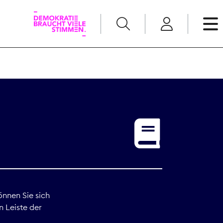
English
Kommunikation
Medienpolitik
t
Nachwuchs
Pressefreiheit
önnen Sie sich
n Leiste der
Recht