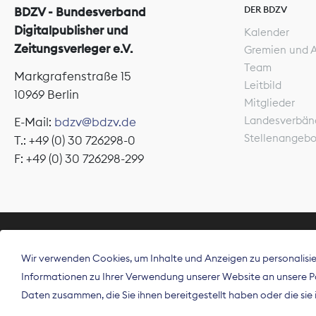
DER BDZV
BDZV - Bundesverband
Digitalpublisher und
Kalender
Zeitungsverleger e.V.
Gremien und 
Team
Markgrafenstraße 15
Leitbild
10969 Berlin
Mitglieder
Landesverbän
E-Mail:
bdzv@bdzv.de
Stellenangeb
T.: +49 (0) 30 726298-0
F: +49 (0) 30 726298-299
ÜBER UNS
Wir verwenden Cookies, um Inhalte und Anzeigen zu personalisier
Der Bundesve
Informationen zu Ihrer Verwendung unserer Website an unsere Par
Spitzenorgan
Daten zusammen, die Sie ihnen bereitgestellt haben oder die si
Deutschland