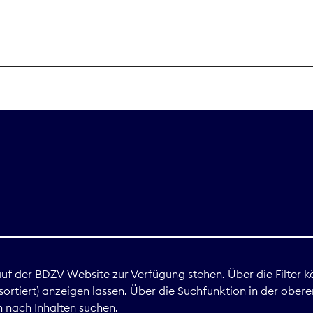
THEMEN
Digitales
Marktdaten
Nachhaltigkei
Nova Award
land
 auf der BDZV-Website zur Verfügung stehen. Über die Filter k
ortiert) anzeigen lassen. Über die Suchfunktion in der obere
Print
 nach Inhalten suchen.