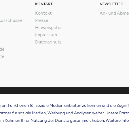
KONTAKT
NEWSLETTER
Kontakt
An- und Abme
Ausschüsse
Presse
Hinweisgeber
Impressum
Datenschutz
de
ote
en, Funktionen für soziale Medien anbieten zu können und die Zugri
rband Digitalpublisher und Zeitungsverleger (BDZV) vert
tner für soziale Medien, Werbung und Analysen weiter. Unsere Partne
isation die Interessen der Zeitungsverlage und digitalen
e im Rahmen Ihrer Nutzung der Dienste gesammelt haben. Weitere Info
 und auf EU-Ebene.