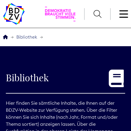
English
Bibliothek
Der BDZV
Veranstaltungen
Bibliothek
Service
THEMEN
Hier finden Sie sämtliche Inhalte, die Ihnen auf der
BDZV-Website zur Verfügung stehen. Über die Filter
Digitales
können Sie sich Inhalte (nach Jahr, Format und/oder
Thema sortiert) anzeigen lassen. Über die
Kommunikation
Suchfunktion in der oberen Leiste der Homepage