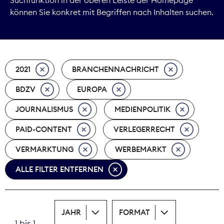
können Sie konkret mit Begriffen nach Inhalten suchen.
Marktdaten
Medienpolitik
2021
BRANCHENNACHRICHT
Nachhaltigkeit
BDZV
EUROPA
Nachwuchs
JOURNALISMUS
MEDIENPOLITIK
Nova Award
PAID-CONTENT
VERLEGERRECHT
Pressefreiheit
VERMARKTUNG
WERBEMARKT
ALLE FILTER ENTFERNEN
Print
Recht
JAHR
FORMAT
Tarifpolitik
1 bis 1