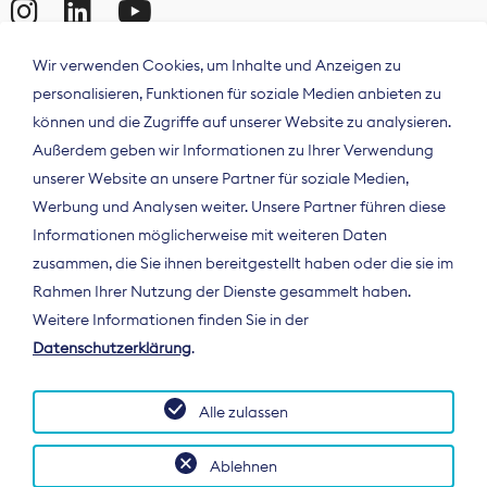
Wir verwenden Cookies, um Inhalte und Anzeigen zu
personalisieren, Funktionen für soziale Medien anbieten zu
können und die Zugriffe auf unserer Website zu analysieren.
Außerdem geben wir Informationen zu Ihrer Verwendung
unserer Website an unsere Partner für soziale Medien,
Werbung und Analysen weiter. Unsere Partner führen diese
Informationen möglicherweise mit weiteren Daten
ÜBER UNS
zusammen, die Sie ihnen bereitgestellt haben oder die sie im
Der Bundesverband Digitalpublisher und
Rahmen Ihrer Nutzung der Dienste gesammelt haben.
Zeitungsverleger (BDZV) vertritt als
Weitere Informationen finden Sie in der
Spitzenorganisation die Interessen der
Datenschutzerklärung
.
Zeitungsverlage und digitalen Publisher in
Deutschland und auf EU-Ebene.
Alle zulassen
Ablehnen