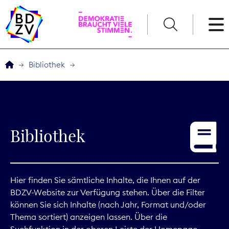
English
Bibliothek
Der BDZV
Veranstaltungen
Bibliothek
Service
THEMEN
Hier finden Sie sämtliche Inhalte, die Ihnen auf der
BDZV-Website zur Verfügung stehen. Über die Filter
Digitales
können Sie sich Inhalte (nach Jahr, Format und/oder
Thema sortiert) anzeigen lassen. Über die
Kommunikation
Suchfunktion in der oberen Leiste der Homepage