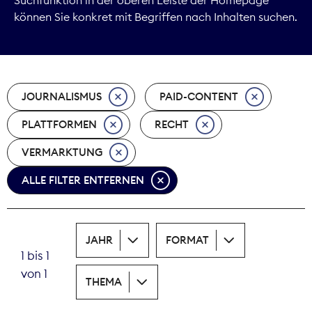
können Sie konkret mit Begriffen nach Inhalten suchen.
Marktdaten
Medienpolitik
JOURNALISMUS
PAID-CONTENT
Nachhaltigkeit
PLATTFORMEN
RECHT
Nachwuchs
VERMARKTUNG
Nova Award
ALLE FILTER ENTFERNEN
Pressefreiheit
Print
JAHR
FORMAT
1 bis 1
Recht
von 1
THEMA
Tarifpolitik