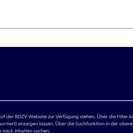
THEMEN
Digitales
Marktdaten
Nachhaltigkei
Nova Award
land
 auf der BDZV-Website zur Verfügung stehen. Über die Filter k
ortiert) anzeigen lassen. Über die Suchfunktion in der obere
Print
 nach Inhalten suchen.