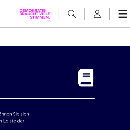
English
Kommunikation
Medienpolitik
t
Nachwuchs
Pressefreiheit
önnen Sie sich
n Leiste der
Recht