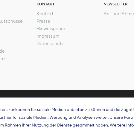
KONTAKT
NEWSLETTER
Kontakt
An- und Abme
Ausschüsse
Presse
Hinweisgeber
Impressum
Datenschutz
de
ote
en, Funktionen für soziale Medien anbieten zu können und die Zugri
rband Digitalpublisher und Zeitungsverleger (BDZV) vert
tner für soziale Medien, Werbung und Analysen weiter. Unsere Partne
isation die Interessen der Zeitungsverlage und digitalen
e im Rahmen Ihrer Nutzung der Dienste gesammelt haben. Weitere Info
 und auf EU-Ebene.