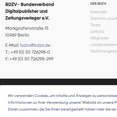
DER BDZV
BDZV - Bundesverband
Digitalpublisher und
Kalender
Zeitungsverleger e.V.
Gremien und 
Team
Markgrafenstraße 15
Leitbild
10969 Berlin
Mitglieder
Landesverbän
E-Mail:
bdzv@bdzv.de
Stellenangeb
T.: +49 (0) 30 726298-0
F: +49 (0) 30 726298-299
ÜBER UNS
Wir verwenden Cookies, um Inhalte und Anzeigen zu personalisier
Der Bundesve
Informationen zu Ihrer Verwendung unserer Website an unsere Par
Spitzenorgan
Daten zusammen, die Sie ihnen bereitgestellt haben oder die si
Deutschland