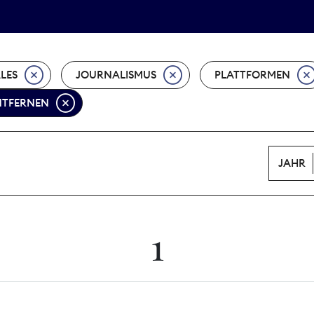
Tarifpolitik
Wächterpreis
ALES
JOURNALISMUS
PLATTFORMEN
ENTFERNEN
JAHR
1