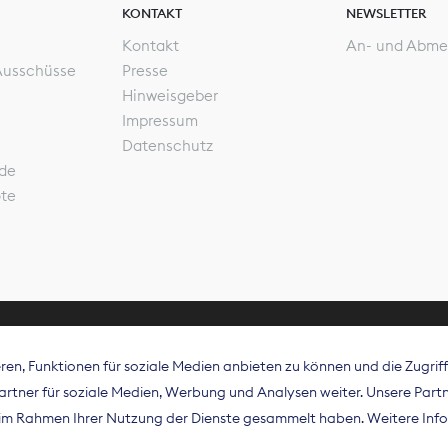
KONTAKT
NEWSLETTER
Kontakt
An- und Abme
Ausschüsse
Presse
Hinweisgeber
Impressum
Datenschutz
de
ote
en, Funktionen für soziale Medien anbieten zu können und die Zugri
rband Digitalpublisher und Zeitungsverleger (BDZV) vert
tner für soziale Medien, Werbung und Analysen weiter. Unsere Partne
isation die Interessen der Zeitungsverlage und digitalen
e im Rahmen Ihrer Nutzung der Dienste gesammelt haben. Weitere Info
 und auf EU-Ebene.