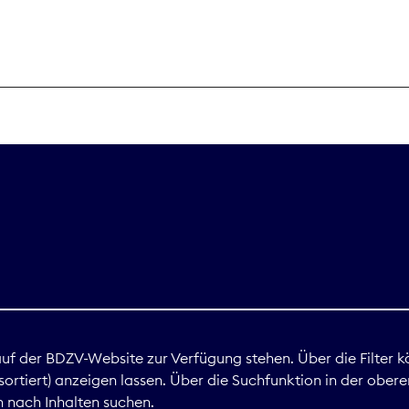
THEMEN
Digitales
Marktdaten
Nachhaltigkei
Nova Award
land
 auf der BDZV-Website zur Verfügung stehen. Über die Filter k
ortiert) anzeigen lassen. Über die Suchfunktion in der obere
Print
 nach Inhalten suchen.