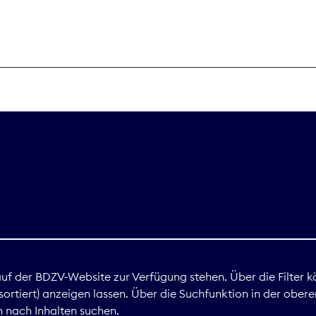
THEMEN
Digitales
Marktdaten
Nachhaltigkei
Nova Award
land
 auf der BDZV-Website zur Verfügung stehen. Über die Filter k
ortiert) anzeigen lassen. Über die Suchfunktion in der obere
Print
 nach Inhalten suchen.