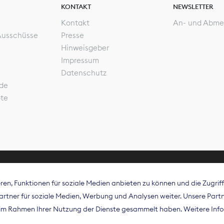
KONTAKT
NEWSLETTER
Kontakt
An- und Abme
Ausschüsse
Presse
Hinweisgeber
Impressum
Datenschutz
de
ote
en, Funktionen für soziale Medien anbieten zu können und die Zugri
rband Digitalpublisher und Zeitungsverleger (BDZV) vert
tner für soziale Medien, Werbung und Analysen weiter. Unsere Partne
isation die Interessen der Zeitungsverlage und digitalen
e im Rahmen Ihrer Nutzung der Dienste gesammelt haben. Weitere Info
 und auf EU-Ebene.