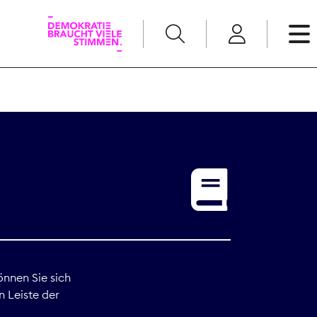
English
Kommunikation
Medienpolitik
t
Nachwuchs
Pressefreiheit
önnen Sie sich
n Leiste der
Recht