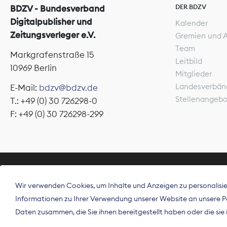
DER BDZV
BDZV - Bundesverband
Digitalpublisher und
Kalender
Zeitungsverleger e.V.
Gremien und 
Team
Markgrafenstraße 15
Leitbild
10969 Berlin
Mitglieder
Landesverbän
E-Mail:
bdzv@bdzv.de
Stellenangeb
T.: +49 (0) 30 726298-0
F: +49 (0) 30 726298-299
ÜBER UNS
Wir verwenden Cookies, um Inhalte und Anzeigen zu personalisier
Der Bundesve
Informationen zu Ihrer Verwendung unserer Website an unsere Par
Spitzenorgan
Daten zusammen, die Sie ihnen bereitgestellt haben oder die si
Deutschland