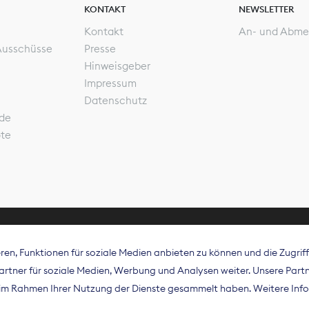
KONTAKT
NEWSLETTER
Kontakt
An- und Abme
Ausschüsse
Presse
Hinweisgeber
Impressum
Datenschutz
de
ote
en, Funktionen für soziale Medien anbieten zu können und die Zugri
rband Digitalpublisher und Zeitungsverleger (BDZV) vert
tner für soziale Medien, Werbung und Analysen weiter. Unsere Partne
isation die Interessen der Zeitungsverlage und digitalen
e im Rahmen Ihrer Nutzung der Dienste gesammelt haben. Weitere Info
 und auf EU-Ebene.