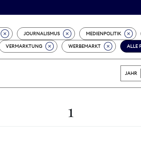
Tarifpolitik
Wächterpreis
JOURNALISMUS
MEDIENPOLITIK
VERMARKTUNG
WERBEMARKT
ALLE 
JAHR
1