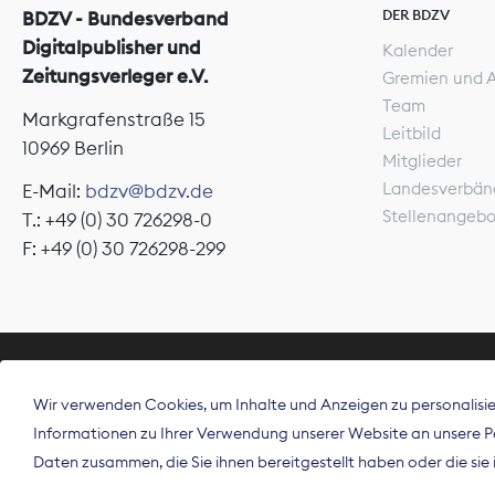
DER BDZV
BDZV - Bundesverband
Digitalpublisher und
Kalender
Zeitungsverleger e.V.
Gremien und 
Team
Markgrafenstraße 15
Leitbild
10969 Berlin
Mitglieder
Landesverbän
E-Mail:
bdzv@bdzv.de
Stellenangeb
T.: +49 (0) 30 726298-0
F: +49 (0) 30 726298-299
ÜBER UNS
Wir verwenden Cookies, um Inhalte und Anzeigen zu personalisier
Der Bundesve
Informationen zu Ihrer Verwendung unserer Website an unsere Par
Spitzenorgan
Daten zusammen, die Sie ihnen bereitgestellt haben oder die si
Deutschland