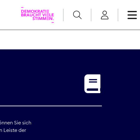
English
Kommunikation
Medienpolitik
t
Nachwuchs
Pressefreiheit
önnen Sie sich
n Leiste der
Recht