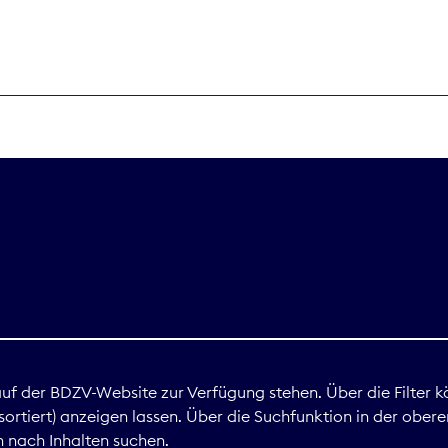
THEMEN
Digitales
Marktdaten
Nachhaltigkei
Nova Award
land
 auf der BDZV-Website zur Verfügung stehen. Über die Filter k
ortiert) anzeigen lassen. Über die Suchfunktion in der obere
Print
 nach Inhalten suchen.